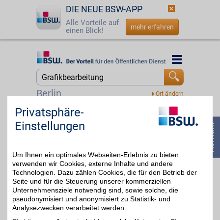
DIE NEUE BSW-APP
Alle Vorteile auf
mehr erfahren
einen Blick!
Startseite
Startseite
Jetzt BSW-Mitglied werden
Suche
Berlin
Login
Privatsphäre-
Softperten
Einstellungen
Software zum digitalen
☎
0800 - 279 25 82
Download oder als Paket
5%
bestellen. Schnell, günstig
und effektiv! Jetzt
Um Ihnen ein optimales Webseiten-Erlebnis zu bieten
Betriebssysteme, Office-
Software, Server und
verwenden wir Cookies, externe Inhalte und andere
Antiviren-Programm
Technologien. Dazu zählen Cookies, die für den Betrieb der
kaufen und BSW-Vorteil
Seite und für die Steuerung unserer kommerziellen
nutzen!
Unternehmensziele notwendig sind, sowie solche, die
pseudonymisiert und anonymisiert zu Statistik- und
Analysezwecken verarbeitet werden.
Zum Partnerprofil