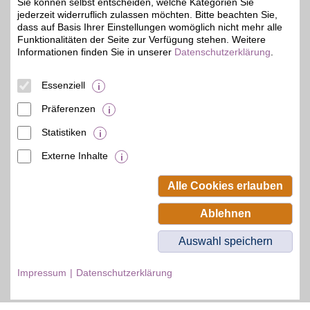
Sie können selbst entscheiden, welche Kategorien Sie
jederzeit widerruflich zulassen möchten. Bitte beachten Sie,
dass auf Basis Ihrer Einstellungen womöglich nicht mehr alle
Funktionalitäten der Seite zur Verfügung stehen. Weitere
Informationen finden Sie in unserer
Datenschutzerklärung
.
© BSW Verbraucher-Service
Beamten-Selbsthilfewerk GmbH.
Alle Rechte vorbehalten.
Essenziell
Präferenzen
Statistiken
Externe Inhalte
Alle Cookies erlauben
Ablehnen
Auswahl speichern
Impressum
Datenschutzerklärung