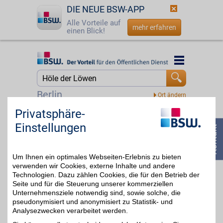
DIE NEUE BSW-APP
Alle Vorteile auf
mehr erfahren
einen Blick!
Startseite
Startseite
Jetzt BSW-Mitglied werden
Suche
Berlin
Login
Privatsphäre-
waterdrop®
Einstellungen
Drink More Water
☎
0800 - 279 25 82
Eine Welt ohne abgefüllte
bis zu 5% + 2%
Getränke - in der täglich
ausreichendes Trinken
Um Ihnen ein optimales Webseiten-Erlebnis zu bieten
nachhaltig, gesund und
für jeden einfach
verwenden wir Cookies, externe Inhalte und andere
umzusetzen ist. Das ist
Technologien. Dazu zählen Cookies, die für den Betrieb der
die Welt, in der wir leben
Seite und für die Steuerung unserer kommerziellen
wollen.
Unternehmensziele notwendig sind, sowie solche, die
pseudonymisiert und anonymisiert zu Statistik- und
Analysezwecken verarbeitet werden.
Zum Partnerprofil