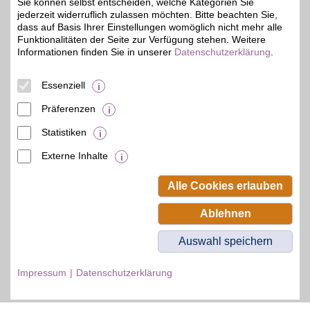
Sie können selbst entscheiden, welche Kategorien Sie
jederzeit widerruflich zulassen möchten. Bitte beachten Sie,
dass auf Basis Ihrer Einstellungen womöglich nicht mehr alle
Funktionalitäten der Seite zur Verfügung stehen. Weitere
Informationen finden Sie in unserer
Datenschutzerklärung
.
© BSW Verbraucher-Service
Beamten-Selbsthilfewerk GmbH.
Alle Rechte vorbehalten.
Essenziell
Präferenzen
Statistiken
Externe Inhalte
Alle Cookies erlauben
Ablehnen
Auswahl speichern
Impressum
Datenschutzerklärung