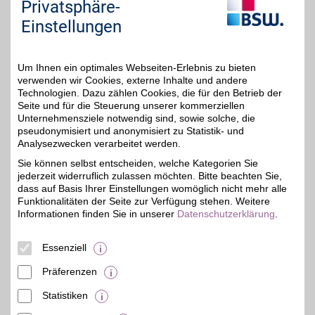
Privatsphäre-
Zum Partnerprofil
Einstellungen
Douglas Gutschein
Um Ihnen ein optimales Webseiten-Erlebnis zu bieten
verwenden wir Cookies, externe Inhalte und andere
Zum Partnerprofil
4%
Technologien. Dazu zählen Cookies, die für den Betrieb der
Seite und für die Steuerung unserer kommerziellen
Unternehmensziele notwendig sind, sowie solche, die
pseudonymisiert und anonymisiert zu Statistik- und
Douglas
Analysezwecken verarbeitet werden.
Beauty, Wellness und
Sie können selbst entscheiden, welche Kategorien Sie
starke Marken - Die
bis zu 8%
jederzeit widerruflich zulassen möchten. Bitte beachten Sie,
Parfümerie Douglas
macht das Leben
dass auf Basis Ihrer Einstellungen womöglich nicht mehr alle
schöner. Unser BSW-
Funktionalitäten der Seite zur Verfügung stehen. Weitere
Vorteil für ein komplettes
Informationen finden Sie in unserer
Datenschutzerklärung
.
Verwöhnprogramm für
die Sinne durch eine
besondere Vielfalt
Essenziell
hochwertiger Produkte!
Präferenzen
Zum Partnerprofil
Statistiken