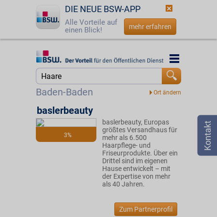
DIE NEUE BSW-APP
Alle Vorteile auf
mehr erfahren
einen Blick!
Startseite
Startseite
Jetzt BSW-Mitglied werden
Suche
Baden-Baden
Login
baslerbeauty
baslerbeauty, Europas
☎
0800 - 279 25 82
größtes Versandhaus für
3%
mehr als 6.500
Haarpflege- und
Friseurprodukte. Über ein
Drittel sind im eigenen
Hause entwickelt – mit
der Expertise von mehr
als 40 Jahren.
Zum Partnerprofil