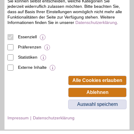
Sie können selbst entscheiden, welche Kategorien Sie
lassen und sparen mit
jederzeit widerruflich zulassen möchten. Bitte beachten Sie,
BSW-Vorteil.
dass auf Basis Ihrer Einstellungen womöglich nicht mehr alle
Funktionalitäten der Seite zur Verfügung stehen. Weitere
Informationen finden Sie in unserer
Datenschutzerklärung
.
Zum Partnerprofil
Essenziell
© BSW Verbraucher-Service
Präferenzen
Beamten-Selbsthilfewerk GmbH.
Alle Rechte vorbehalten.
Statistiken
Externe Inhalte
Alle Cookies erlauben
Ablehnen
Auswahl speichern
Impressum
Datenschutzerklärung