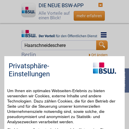
DIE NEUE BSW-APP
Alle Vorteile auf
mehr erfahren
einen Blick!
Startseite
Startseite
Jetzt BSW-Mitglied werden
Suche
Berlin
Login
Privatsphäre-
Hickenbick Hair
Einstellungen
Verwirklichen Sie Ihren
☎
0800 - 279 25 82
(Haar-)Traum und kaufen
9%
Sie sich im Onlineshop
unseres Partners Ihre
Um Ihnen ein optimales Webseiten-Erlebnis zu bieten
persönliche
Haarverlängerung. Egal
verwenden wir Cookies, externe Inhalte und andere
ob Clip in Extensions,
Technologien. Dazu zählen Cookies, die für den Betrieb der
Tape Extensions aus
Seite und für die Steuerung unserer kommerziellen
Echthaar oder Bonding
Unternehmensziele notwendig sind, sowie solche, die
Extensions - hier können
pseudonymisiert und anonymisiert zu Statistik- und
Sie den Wunsch von
Analysezwecken verarbeitet werden.
langen Haaren
Wirklichkeit werden