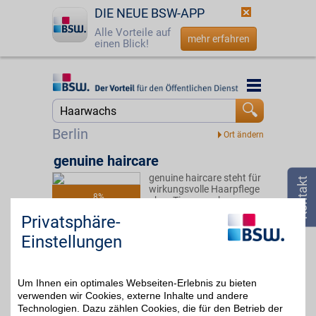
DIE NEUE BSW-APP
Alle Vorteile auf
mehr erfahren
einen Blick!
Startseite
Startseite
Jetzt BSW-Mitglied werden
Suche
Berlin
Login
genuine haircare
genuine haircare steht für
☎
0800 - 279 25 82
wirkungsvolle Haarpflege
8%
ohne Tierversuche.
Natürliche Öle und
Privatsphäre-
hochwertige Inhaltsstoffe
sind ein Versprechen an
Einstellungen
Ihr Haar. Fühlen Sie sich
wie frisch vom Friseur
und sparen Sie zusätzlich
mit BSW-Vorteil.
Um Ihnen ein optimales Webseiten-Erlebnis zu bieten
verwenden wir Cookies, externe Inhalte und andere
Technologien. Dazu zählen Cookies, die für den Betrieb der