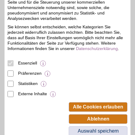
Zum Partnerprofil
Seite und für die Steuerung unserer kommerziellen
Unternehmensziele notwendig sind, sowie solche, die
pseudonymisiert und anonymisiert zu Statistik- und
Analysezwecken verarbeitet werden.
Niche Beauty
Sie können selbst entscheiden, welche Kategorien Sie
Niche Beauty widmet sich
jederzeit widerruflich zulassen möchten. Bitte beachten Sie,
ausschließlich
bis zu 8%
spannenden und
dass auf Basis Ihrer Einstellungen womöglich nicht mehr alle
luxuriösen Nischen-
Funktionalitäten der Seite zur Verfügung stehen. Weitere
Kosmetikmarken aus aller
Informationen finden Sie in unserer
Datenschutzerklärung
.
Welt. Verwöhnen Sie sich
selbst und sparen Sie
dabei noch mit BSW-
Essenziell
Vorteil!
Präferenzen
Zum Partnerprofil
Statistiken
Externe Inhalte
© BSW Verbraucher-Service
Beamten-Selbsthilfewerk GmbH.
Alle Cookies erlauben
Alle Rechte vorbehalten.
Ablehnen
Auswahl speichern