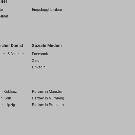
lfer
ter
Eingeloggt bleiben
elder
licher Dienst
Soziale Medien
hten & Berichte
Facebook
Xing
LinkedIn
 in Koblenz
Partner in Münster
in Köln
Partner in Nürnberg
in Leipzig
Partner in Potsdam