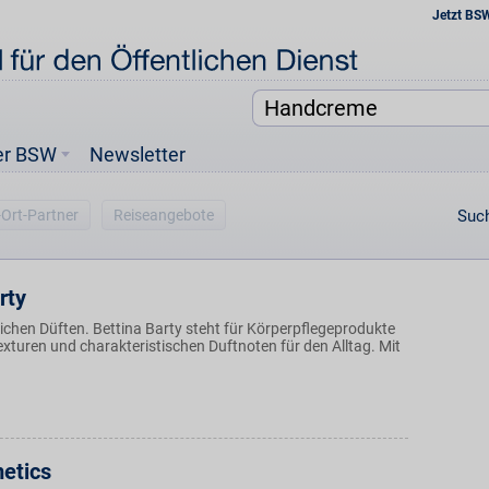
Jetzt BS
er BSW
Newsletter
-Ort-Partner
Reiseangebote
Such
rty
lichen Düften. Bettina Barty steht für Körperpflegeprodukte
xturen und charakteristischen Duftnoten für den Alltag. Mit
etics