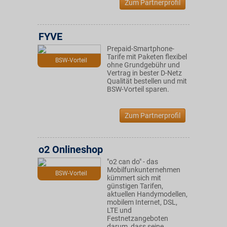
Zum Partnerprofil
FYVE
Prepaid-Smartphone-
Tarife mit Paketen flexibel
BSW-Vorteil
ohne Grundgebühr und
Vertrag in bester D-Netz
Qualität bestellen und mit
BSW-Vorteil sparen.
Zum Partnerprofil
o2 Onlineshop
"o2 can do" - das
Mobilfunkunternehmen
BSW-Vorteil
kümmert sich mit
günstigen Tarifen,
aktuellen Handymodellen,
mobilem Internet, DSL,
LTE und
Festnetzangeboten
darum, dass seine