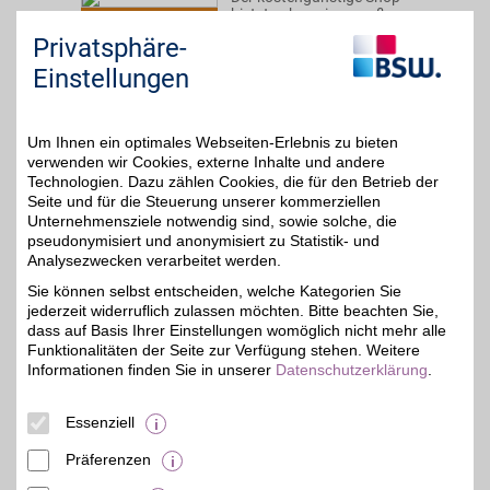
bietet neben einer großen
BSW-Vorteil
Auswahl an Smartphones
Privatsphäre-
und Handys auch
individuell passende,
Einstellungen
monatlich kündbare LTE
Smartphone-Tarife.
Online bestellen und mit
BSW-Vorteil sparen.
Um Ihnen ein optimales Webseiten-Erlebnis zu bieten
verwenden wir Cookies, externe Inhalte und andere
Technologien. Dazu zählen Cookies, die für den Betrieb der
Zum Partnerprofil
Seite und für die Steuerung unserer kommerziellen
Unternehmensziele notwendig sind, sowie solche, die
pseudonymisiert und anonymisiert zu Statistik- und
Analysezwecken verarbeitet werden.
Blau
Sie können selbst entscheiden, welche Kategorien Sie
"Sei schlau, telefonier
jederzeit widerruflich zulassen möchten. Bitte beachten Sie,
blau." Beim
BSW-Vorteil
Mobilfunkdiscounter
dass auf Basis Ihrer Einstellungen womöglich nicht mehr alle
blau.de ist der Kunde
Funktionalitäten der Seite zur Verfügung stehen. Weitere
König: Mehrfach wurde
Informationen finden Sie in unserer
Datenschutzerklärung
.
das Unternehmen für
seine Kundenorientierung
ausgezeichnet. Tiefpreise
Essenziell
und BSW-Vorteil inklusive.
Präferenzen