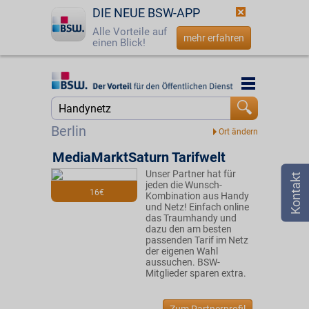
DIE NEUE BSW-APP
Alle Vorteile auf
mehr erfahren
einen Blick!
Startseite
Startseite
Jetzt BSW-Mitglied werden
Suche
Berlin
Login
MediaMarktSaturn Tarifwelt
Unser Partner hat für
☎
0800 - 279 25 82
jeden die Wunsch-
16€
Kombination aus Handy
und Netz! Einfach online
das Traumhandy und
dazu den am besten
passenden Tarif im Netz
der eigenen Wahl
aussuchen. BSW-
Mitglieder sparen extra.