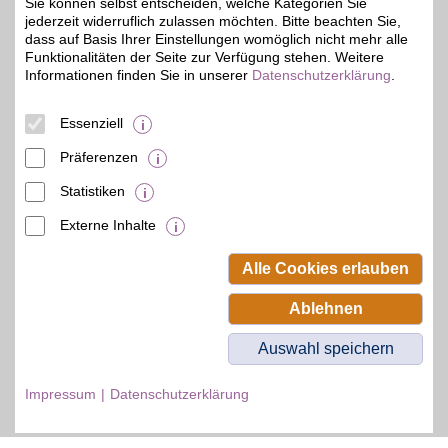
Sie können selbst entscheiden, welche Kategorien Sie
jederzeit widerruflich zulassen möchten. Bitte beachten Sie,
dass auf Basis Ihrer Einstellungen womöglich nicht mehr alle
Funktionalitäten der Seite zur Verfügung stehen. Weitere
Informationen finden Sie in unserer
Datenschutzerklärung
.
© BSW Verbraucher-Service
Beamten-Selbsthilfewerk GmbH.
Alle Rechte vorbehalten.
Essenziell
Präferenzen
Statistiken
Externe Inhalte
Alle Cookies erlauben
Ablehnen
Auswahl speichern
Impressum
Datenschutzerklärung