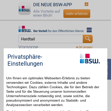
DIE NEUE BSW-APP
Alle Vorteile auf
mehr erfahren
einen Blick!
Startseite
Startseite
Jetzt BSW-Mitglied werden
Suche
Vorsorge
Login
Privatsphäre-
Lucky Bike Gutschein
Einstellungen
☎
0800 - 279 25 82
Zum Partnerprofil
5%
Um Ihnen ein optimales Webseiten-Erlebnis zu bieten
verwenden wir Cookies, externe Inhalte und andere
Technologien. Dazu zählen Cookies, die für den Betrieb der
Seite und für die Steuerung unserer kommerziellen
Unternehmensziele notwendig sind, sowie solche, die
pseudonymisiert und anonymisiert zu Statistik- und
Analysezwecken verarbeitet werden.