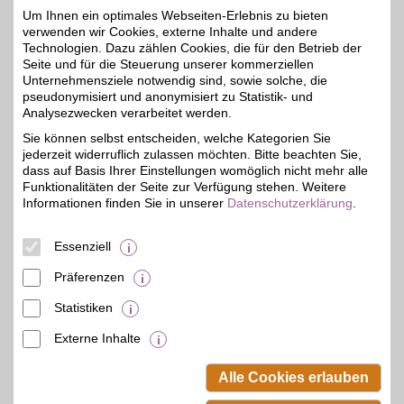
Vorteil sparen.
Um Ihnen ein optimales Webseiten-Erlebnis zu bieten
verwenden wir Cookies, externe Inhalte und andere
Technologien. Dazu zählen Cookies, die für den Betrieb der
Zum Partnerprofil
Seite und für die Steuerung unserer kommerziellen
Unternehmensziele notwendig sind, sowie solche, die
pseudonymisiert und anonymisiert zu Statistik- und
Analysezwecken verarbeitet werden.
Quelle
Sie können selbst entscheiden, welche Kategorien Sie
Quelle bietet über
jederzeit widerruflich zulassen möchten. Bitte beachten Sie,
300.000 Produkte aus
bis zu 4%
den Bereichen Wohnen,
dass auf Basis Ihrer Einstellungen womöglich nicht mehr alle
Technik, Baumarkt,
Funktionalitäten der Seite zur Verfügung stehen. Weitere
Garten, Sport, Freizeit
Informationen finden Sie in unserer
Datenschutzerklärung
.
und der Marke Privileg zu
unschlagbaren Preisen.
Jetzt Top-Angebote mit
Essenziell
BSW-Vorteil shoppen.
Präferenzen
Zum Partnerprofil
Statistiken
Externe Inhalte
© BSW Verbraucher-Service
Beamten-Selbsthilfewerk GmbH.
Alle Cookies erlauben
Alle Rechte vorbehalten.