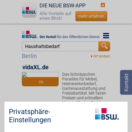
DIE NEUE BSW-APP
Alle Vorteile auf
mehr erfahren
einen Blick!
Startseite
Startseite
Jetzt BSW-Mitglied werden
Suche
Berlin
Login
vidaXL.de
Das Schnäppchen
☎
0800 - 279 25 82
Paradies für Möbel,
5%
Heimwerkerbedarf,
Gartenausstattung und
Freizeitartikel. Mit fairen
Preisen und schnellem
Versand finden Sie hier
vielseitige Produkte für
Privatsphäre-
zuhause, die
Funktionalität, Stil und ein
Einstellungen
gutes Preis-Leistungs-
Verhältnis vereinen.
Zusätzlich mit BSW-