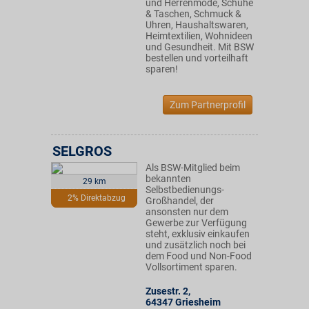
und Herrenmode, Schuhe
& Taschen, Schmuck &
Uhren, Haushaltswaren,
Heimtextilien, Wohnideen
und Gesundheit. Mit BSW
bestellen und vorteilhaft
sparen!
Zum Partnerprofil
SELGROS
Als BSW-Mitglied beim
bekannten
29 km
Selbstbedienungs-
2% Direktabzug
Großhandel, der
ansonsten nur dem
Gewerbe zur Verfügung
steht, exklusiv einkaufen
und zusätzlich noch bei
dem Food und Non-Food
Vollsortiment sparen.
Zusestr. 2
,
64347
Griesheim