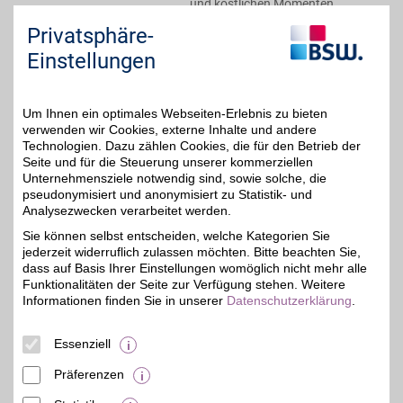
und köstlichen Momenten
den BSW-Vorteil!
Privatsphäre-
Einstellungen
Zum Partnerprofil
Um Ihnen ein optimales Webseiten-Erlebnis zu bieten
ROSSMANN Gutschein
verwenden wir Cookies, externe Inhalte und andere
Technologien. Dazu zählen Cookies, die für den Betrieb der
Seite und für die Steuerung unserer kommerziellen
BSW-Vorteil
Zum Partnerprofil
Unternehmensziele notwendig sind, sowie solche, die
pseudonymisiert und anonymisiert zu Statistik- und
Analysezwecken verarbeitet werden.
ROSSMANN
Sie können selbst entscheiden, welche Kategorien Sie
jederzeit widerruflich zulassen möchten. Bitte beachten Sie,
Beim bekannten Drogerie-
Markt eine Vielzahl an
dass auf Basis Ihrer Einstellungen womöglich nicht mehr alle
2%
Produkten des täglichen
Funktionalitäten der Seite zur Verfügung stehen. Weitere
Bedarfs mit zahlreichen
Informationen finden Sie in unserer
Datenschutzerklärung
.
Eigenmarken und einem
großen Bio-Sortiment
online bestellen und mit
Essenziell
BSW-Vorteil sparen.
Präferenzen
Zum Partnerprofil