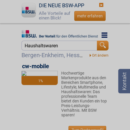
DIE NEUE BSW-APP
Alle Vorteile auf
mehr erfahren
einen Blick!
Startseite
Startseite
Jetzt BSW-Mitglied werden
Suche
Bergen-Enkheim, Hessen
Login
cw-mobile
Hochwertige
☎
0800 - 279 25 82
Markenprodukte aus den
1%
Bereichen Smartphone,
Lifestyle, Multimedia und
Haushaltswaren: Das
professionelle Team
bietet den Kunden ein top
Preis-Leistungs-
Verhältnis. Mit BSW
sparen!