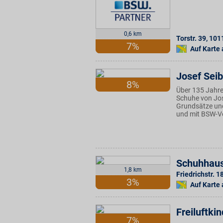
0,6 km
Torstr. 39
,
101
7%
Auf Karte
Josef Seib
8%
Über 135 Jahre 
Schuhe von Jose
Grundsätze und
und mit BSW-Vo
Schuhhaus
1,8 km
Friedrichstr. 1
3%
Auf Karte
Freiluftkin
7%