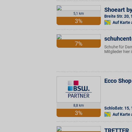
Shoeart by
5,1 km
Breite Str. 20
,
3%
Auf Karte
schuhcent
7%
Schuhe für Dam
Mitglieder hier
Ecco Shop
8,8 km
Schloßstr. 15
,
3%
Auf Karte
TRETTER