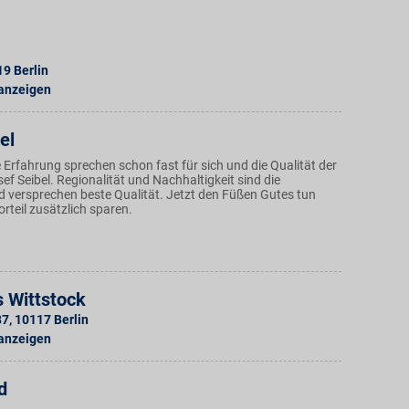
19
Berlin
 anzeigen
el
Erfahrung sprechen schon fast für sich und die Qualität der
f Seibel. Regionalität und Nachhaltigkeit sind die
 versprechen beste Qualität. Jetzt den Füßen Gutes tun
rteil zusätzlich sparen.
 Wittstock
87
,
10117
Berlin
 anzeigen
d