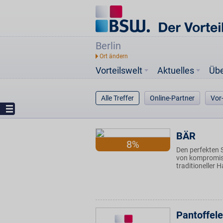
Berlin
Vorteilswelt
Aktuelles
Üb
Alle Treffer
Online-Partner
Vor
BÄR
8%
Den perfekten S
von kompromiss
traditioneller
Pantoffel