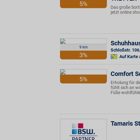
5%
Das große Sort
jetzt online sh
Schuhhaus
9 km
Schloßstr. 106
3%
Auf Karte
Comfort S
5%
Erholung für 
fühlt sich an 
Füße wohlfühle
Tamaris S