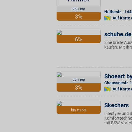
25,1 km
Nuthestr.
,
144
3%
Auf Karte
schuhe.de
6%
Eine breite Au
kaufen. Mit Ihr
Shoeart by
27,1 km
Chausseestr. 1
3%
Auf Karte
Skechers
bis zu 6%
Lifestyle- und 
Komforttechnol
mit BSW-Vorteil