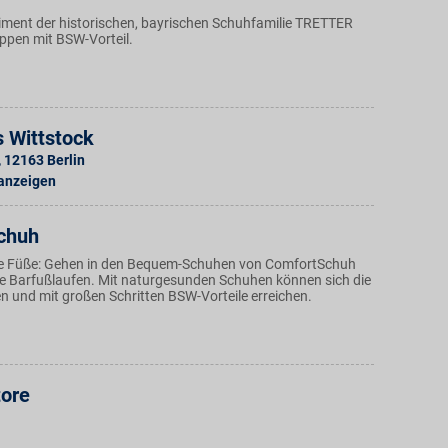
iment der historischen, bayrischen Schuhfamilie TRETTER
oppen mit BSW-Vorteil.
 Wittstock
,
12163
Berlin
 anzeigen
chuh
die Füße: Gehen in den Bequem-Schuhen von ComfortSchuh
wie Barfußlaufen. Mit naturgesunden Schuhen können sich die
n und mit großen Schritten BSW-Vorteile erreichen.
tore