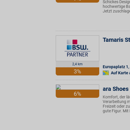
Schickes Desig
hochwertige Bar
Jetzt zuschlag
Tamaris S
2,4 km
Europaplatz 1
,
3%
Auf Karte
ara Shoes
6%
Komfort, der l
Verarbeitung m
Freizeit oder 
gute Figur. Mit