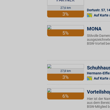
27,6 km
Dortustr. 57
,
1
3%
Auf Karte
MONA
5%
Stilvolle Dame
ausgezeichnete
BSW-Vorteil be
Schuhhaus
27,8 km
Hermann-Elflei
3%
Auf Karte
Vorteilsho
6%
Hier ist der N
aus dem Bereic
BSW-Mitglied be