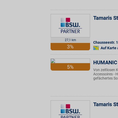
Tamaris S
27,1 km
Chausseestr. 1
3%
Auf Karte
HUMANIC
5%
Von zeitlosen 
Accessoires - 
gefächertes So
Tamaris S