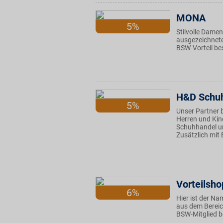
MONA
5%
Stilvolle Dame
ausgezeichnete
BSW-Vorteil be
H&D Schu
5%
Unser Partner 
Herren und Kin
Schuhhandel um
Zusätzlich mit 
Vorteilsho
6%
Hier ist der N
aus dem Bereic
BSW-Mitglied be