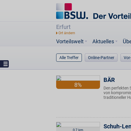
Erfurt
Vorteilswelt
Aktuelles
Üb
Alle Treffer
Online-Partner
Vor
BÄR
8%
Den perfekten S
von kompromiss
traditioneller
Schuh-Len
0,7 km