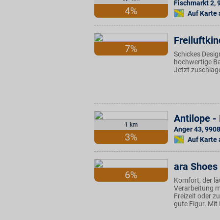
Fischmarkt 2
,
4%
Auf Karte
Freiluftkin
7%
Schickes Desig
hochwertige Bar
Jetzt zuschlag
Antilope 
1 km
Anger 43
,
990
3%
Auf Karte
ara Shoes
6%
Komfort, der l
Verarbeitung m
Freizeit oder 
gute Figur. Mit