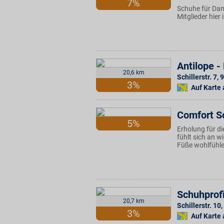
7%
Schuhe für Dam
Mitglieder hier
Antilope 
20,6 km
Schillerstr. 7
,
9
3%
Auf Karte
Comfort S
5%
Erholung für 
fühlt sich an 
Füße wohlfühle
Schuhprof
20,7 km
Schillerstr. 10
,
3%
Auf Karte