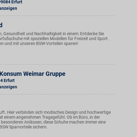
99084
Erfurt
 anzeigen
d
n, Gesundheit und Nachhaltigkeit in einem: Entdecke Sie
fußschuhe mit speziellen Modellen für Freizeit und Sport.
en und mit unseren BSW-Vorteilen sparen!
- Konsum Weimar Gruppe
84
Erfurt
 anzeigen
äuft. Hier verbinden sich modisches Design und hochwertige
it einem angenehmen Tragegefühl. Ob im Büro, in der
zu besonderen Anlässen, diese Schuhe machen immer eine
 BSW Sparvorteile sichern.