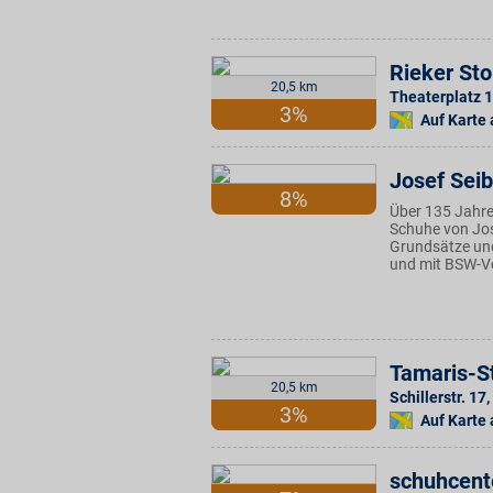
Rieker St
20,5 km
Theaterplatz 1
3%
Auf Karte
Josef Seib
8%
Über 135 Jahre 
Schuhe von Jose
Grundsätze und
und mit BSW-Vo
Tamaris-S
20,5 km
Schillerstr. 17
,
3%
Auf Karte
schuhcent