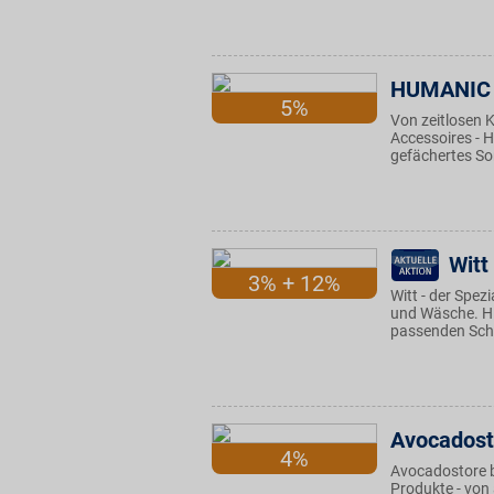
HUMANIC
5%
Von zeitlosen 
Accessoires - 
gefächertes So
Witt
3% + 12%
Witt - der Spez
und Wäsche. Hi
passenden Sch
Avocadost
4%
Avocadostore b
Produkte - von 