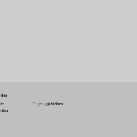
lfer
ter
Eingeloggt bleiben
elder