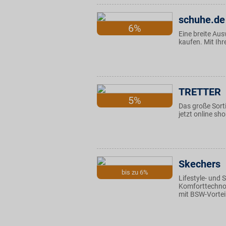
schuhe.de
6%
Eine breite Au
kaufen. Mit Ihr
TRETTER
5%
Das große Sort
jetzt online sh
Skechers
bis zu 6%
Lifestyle- und 
Komforttechnol
mit BSW-Vorteil