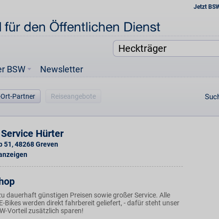
Jetzt BS
er BSW
Newsletter
-Ort-Partner
Reiseangebote
Such
Service Hürter
p 51
,
48268
Greven
 anzeigen
hop
u dauerhaft günstigen Preisen sowie großer Service. Alle
-Bikes werden direkt fahrbereit geliefert, - dafür steht unser
W-Vorteil zusätzlich sparen!