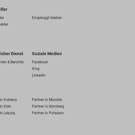
lfer
ter
Eingeloggt bleiben
elder
licher Dienst
Soziale Medien
hten & Berichte
Facebook
Xing
LinkedIn
 in Koblenz
Partner in Münster
in Köln
Partner in Nürnberg
in Leipzig
Partner in Potsdam