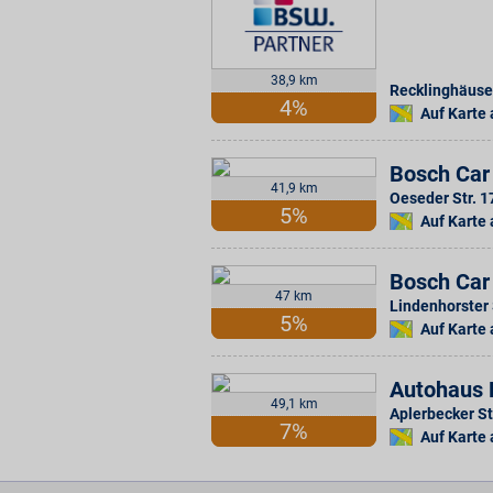
38,9 km
Recklinghäuser
4%
Auf Karte
Bosch Car
41,9 km
Oeseder Str. 1
5%
Auf Karte
Bosch Car
47 km
Lindenhorster 
5%
Auf Karte
Autohaus 
49,1 km
Aplerbecker St
7%
Auf Karte