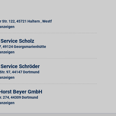
 Str. 122
,
45721
Haltern , Westf
 anzeigen
 Service Scholz
7
,
49124
Georgsmarienhütte
 anzeigen
 Service Schröder
Str. 97
,
44147
Dortmund
 anzeigen
Horst Beyer GmbH
r. 274
,
44309
Dortmund
 anzeigen