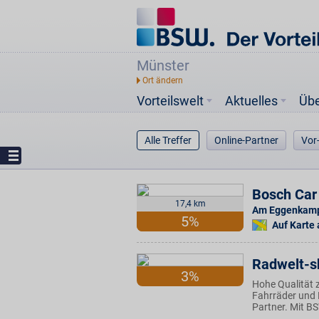
Münster
Vorteilswelt
Aktuelles
Üb
Alle Treffer
Online-Partner
Vor
Bosch Car 
17,4 km
Am Eggenkam
5%
Auf Karte
Radwelt-s
3%
Hohe Qualität z
Fahrräder und E
Partner. Mit BS