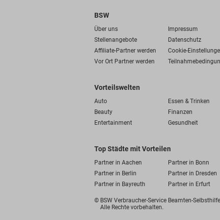
BSW
Über uns
Impressum
Stellenangebote
Datenschutz
Affiliate-Partner werden
Cookie-Einstellung
Vor Ort Partner werden
Teilnahmebedingu
Vorteilswelten
Auto
Essen & Trinken
Beauty
Finanzen
Entertainment
Gesundheit
Top Städte mit Vorteilen
Partner in Aachen
Partner in Bonn
Partner in Berlin
Partner in Dresden
Partner in Bayreuth
Partner in Erfurt
© BSW Verbraucher-Service
Beamten-Selbsthil
Alle Rechte vorbehalten.