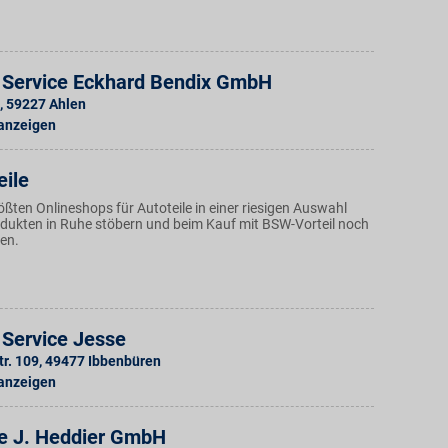
 Service Eckhard Bendix GmbH
,
59227
Ahlen
 anzeigen
eile
ößten Onlineshops für Autoteile in einer riesigen Auswahl
ukten in Ruhe stöbern und beim Kauf mit BSW-Vorteil noch
ren.
 Service Jesse
r. 109
,
49477
Ibbenbüren
 anzeigen
e J. Heddier GmbH