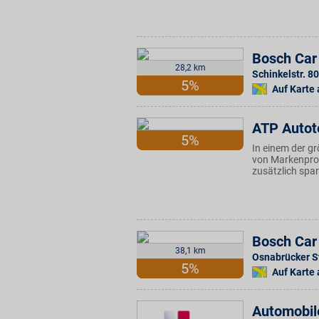
Bosch Car
28,2 km
Schinkelstr. 80
5%
Auf Karte
ATP Autot
5%
In einem der gr
von Markenprod
zusätzlich spa
Bosch Car
38,1 km
Osnabrücker St
5%
Auf Karte
Automobil