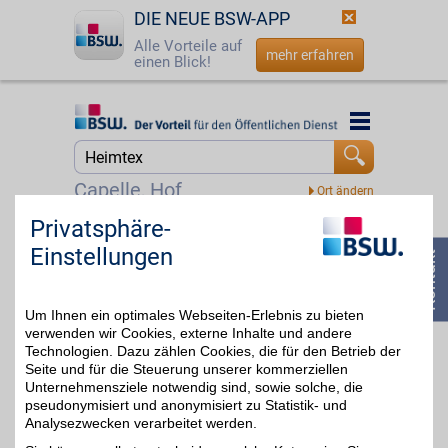
DIE NEUE BSW-APP
Alle Vorteile auf
mehr erfahren
einen Blick!
Startseite
Startseite
Jetzt BSW-Mitglied werden
Suche
Capelle, Hof
Login
Privatsphäre-
Ketzerbach 12 Wohn-Accessoires
Einstellungen
Ketzerbach 12
,
☎
0800 - 279 25 82
5,5 km
35037
Marburg
Auf Karte anzeigen
4%
Um Ihnen ein optimales Webseiten-Erlebnis zu bieten
verwenden wir Cookies, externe Inhalte und andere
Zum Partnerprofil
Technologien. Dazu zählen Cookies, die für den Betrieb der
Seite und für die Steuerung unserer kommerziellen
Unternehmensziele notwendig sind, sowie solche, die
BSW Wohnfeeling-Partner Farbenhaus Kunz oHG
pseudonymisiert und anonymisiert zu Statistik- und
Analysezwecken verarbeitet werden.
Dammstr. 11
,