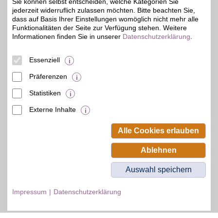
Sie können selbst entscheiden, welche Kategorien Sie
35713
Eschenburg
jederzeit widerruflich zulassen möchten. Bitte beachten Sie,
Auf Karte anzeigen
dass auf Basis Ihrer Einstellungen womöglich nicht mehr alle
Funktionalitäten der Seite zur Verfügung stehen. Weitere
33 km
Zum Partnerprofil
Informationen finden Sie in unserer
Datenschutzerklärung
.
5%
Essenziell
© BSW Verbraucher-Service
Beamten-Selbsthilfewerk GmbH.
Präferenzen
Alle Rechte vorbehalten.
Statistiken
Externe Inhalte
Alle Cookies erlauben
Ablehnen
Auswahl speichern
Impressum
Datenschutzerklärung