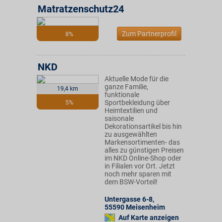
Matratzenschutz24
Zum Partnerprofil
8%
NKD
Aktuelle Mode für die
ganze Familie,
19,4 km
funktionale
Sportbekleidung über
5%
Heimtextilien und
saisonale
Dekorationsartikel bis hin
zu ausgewählten
Markensortimenten- das
alles zu günstigen Preisen
im NKD Online-Shop oder
in Filialen vor Ort. Jetzt
noch mehr sparen mit
dem BSW-Vorteil!
Untergasse 6-8
,
55590
Meisenheim
Auf Karte anzeigen