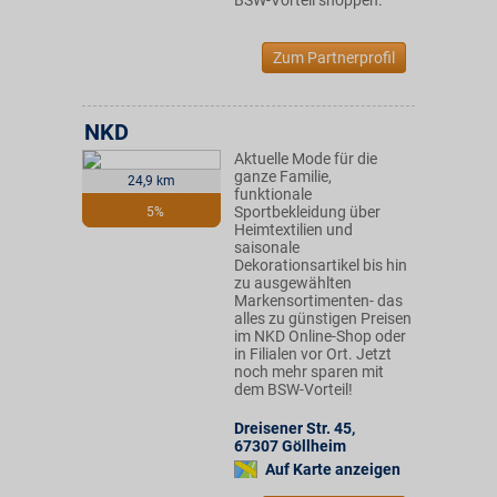
BSW-Vorteil shoppen.
Zum Partnerprofil
NKD
Aktuelle Mode für die
ganze Familie,
24,9 km
funktionale
Sportbekleidung über
5%
Heimtextilien und
saisonale
Dekorationsartikel bis hin
zu ausgewählten
Markensortimenten- das
alles zu günstigen Preisen
im NKD Online-Shop oder
in Filialen vor Ort. Jetzt
noch mehr sparen mit
dem BSW-Vorteil!
Dreisener Str. 45
,
67307
Göllheim
Auf Karte anzeigen