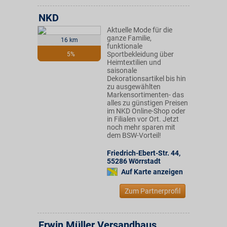
NKD
Aktuelle Mode für die
ganze Familie,
16 km
funktionale
Sportbekleidung über
5%
Heimtextilien und
saisonale
Dekorationsartikel bis hin
zu ausgewählten
Markensortimenten- das
alles zu günstigen Preisen
im NKD Online-Shop oder
in Filialen vor Ort. Jetzt
noch mehr sparen mit
dem BSW-Vorteil!
Friedrich-Ebert-Str. 44
,
55286
Wörrstadt
Auf Karte anzeigen
Zum Partnerprofil
Erwin Müller Versandhaus