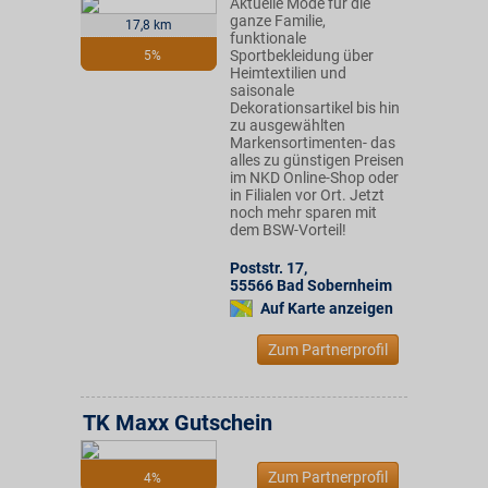
Aktuelle Mode für die
ganze Familie,
17,8 km
funktionale
Sportbekleidung über
5%
Heimtextilien und
saisonale
Dekorationsartikel bis hin
zu ausgewählten
Markensortimenten- das
alles zu günstigen Preisen
im NKD Online-Shop oder
in Filialen vor Ort. Jetzt
noch mehr sparen mit
dem BSW-Vorteil!
Poststr. 17
,
55566
Bad Sobernheim
Auf Karte anzeigen
Zum Partnerprofil
TK Maxx Gutschein
Zum Partnerprofil
4%