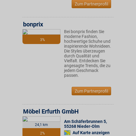
Zum Partnerprofil
bonprix
Bei bonprix finden Sie
moderne Fashion,
3%
hochwertige Schuhe und
inspirierende Wohnideen.
Die Styles überzeugen
durch Qualität und
Vielfalt. Entdecken Sie
angesagte Trends, die zu
jedem Geschmack
passen.
Zum Partnerprofil
Möbel Erfurth GmbH
Am Schäferbrunnen 5
,
24,1 km
55268
Nieder-Olm
Auf Karte anzeigen
2%