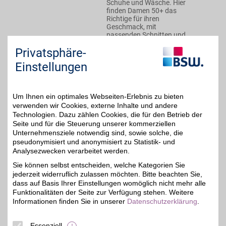
Schuhe und Wäsche. Hier
finden Damen 50+ das
Richtige für ihren
Geschmack, mit
passenden Schnitten und
hohem Tragekomfort.
Privatsphäre-
Einstellungen
Zum Partnerprofil
Um Ihnen ein optimales Webseiten-Erlebnis zu bieten
OTTO Gutschein
verwenden wir Cookies, externe Inhalte und andere
Technologien. Dazu zählen Cookies, die für den Betrieb der
Seite und für die Steuerung unserer kommerziellen
Zum Partnerprofil
3%
Unternehmensziele notwendig sind, sowie solche, die
pseudonymisiert und anonymisiert zu Statistik- und
Analysezwecken verarbeitet werden.
OTTO
Sie können selbst entscheiden, welche Kategorien Sie
jederzeit widerruflich zulassen möchten. Bitte beachten Sie,
Ob bewährte Klassiker
oder brandneue Trends:
dass auf Basis Ihrer Einstellungen womöglich nicht mehr alle
bis zu 15€
Als Deutschlands größter
Funktionalitäten der Seite zur Verfügung stehen. Weitere
Onlinehändler für Fashion
Informationen finden Sie in unserer
Datenschutzerklärung
.
und Lifestyle bietet OTTO
eine riesige Auswahl an
Mode, Möbeln,
Essenziell