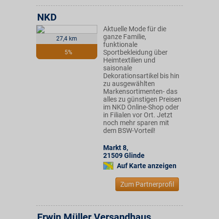
NKD
Aktuelle Mode für die
ganze Familie,
27,4 km
funktionale
Sportbekleidung über
5%
Heimtextilien und
saisonale
Dekorationsartikel bis hin
zu ausgewählten
Markensortimenten- das
alles zu günstigen Preisen
im NKD Online-Shop oder
in Filialen vor Ort. Jetzt
noch mehr sparen mit
dem BSW-Vorteil!
Markt 8
,
21509
Glinde
Auf Karte anzeigen
Zum Partnerprofil
Erwin Müller Versandhaus