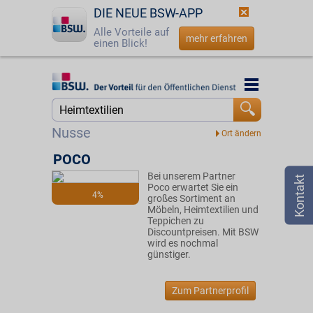
DIE NEUE BSW-APP
Alle Vorteile auf
mehr erfahren
einen Blick!
Startseite
Startseite
Jetzt BSW-Mitglied werden
Suche
Nusse
Login
POCO
Bei unserem Partner
☎
0800 - 279 25 82
Poco erwartet Sie ein
4%
großes Sortiment an
Möbeln, Heimtextilien und
Teppichen zu
Discountpreisen. Mit BSW
wird es nochmal
günstiger.
Zum Partnerprofil