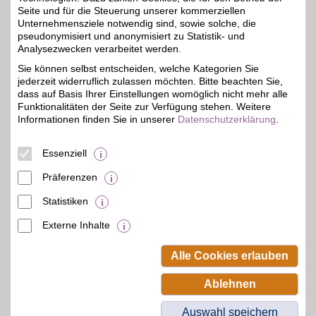
Seite und für die Steuerung unserer kommerziellen
Unternehmensziele notwendig sind, sowie solche, die
pseudonymisiert und anonymisiert zu Statistik- und
Avena
Analysezwecken verarbeitet werden.
Wohlfühlen von Kopf bis
Sie können selbst entscheiden, welche Kategorien Sie
Fuß: Der Online-Versand
bis zu 6%
jederzeit widerruflich zulassen möchten. Bitte beachten Sie,
Avena bietet ein
hochwertiges Sortiment
dass auf Basis Ihrer Einstellungen womöglich nicht mehr alle
aus figurfreundlicher
Funktionalitäten der Seite zur Verfügung stehen. Weitere
Wäsche, modisch-
Informationen finden Sie in unserer
Datenschutzerklärung
.
bequemer Kleidung und
Schuhen, die auch
sensible Füße glücklich
Essenziell
machen.
Präferenzen
Zum Partnerprofil
Statistiken
Externe Inhalte
© BSW Verbraucher-Service
Beamten-Selbsthilfewerk GmbH.
Alle Cookies erlauben
Alle Rechte vorbehalten.
Ablehnen
Auswahl speichern