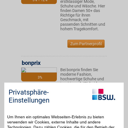
3% + 12%
erstklassiger Mode,
Schuhe und Wäsche. Hier
finden Damen 50+ das
Richtige für ihren
Geschmack, mit
passenden Schnitten und
hohem Tragekomfort.
Zum Partnerprofil
bonprix
Bei bonprix finden Sie
moderne Fashion,
3%
hochwertige Schuhe und
inspirierende Wohnideen.
Die Styles überzeugen
Privatsphäre-
durch Qualität und
Vielfalt. Entdecken Sie
Einstellungen
angesagte Trends, die zu
jedem Geschmack
passen.
Um Ihnen ein optimales Webseiten-Erlebnis zu bieten
verwenden wir Cookies, externe Inhalte und andere
Zum Partnerprofil
Technologien. Dazu zählen Cookies, die für den Betrieb der