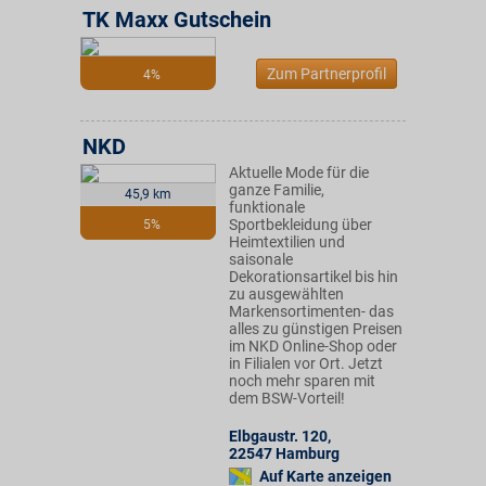
TK Maxx Gutschein
Zum Partnerprofil
4%
NKD
Aktuelle Mode für die
ganze Familie,
45,9 km
funktionale
Sportbekleidung über
5%
Heimtextilien und
saisonale
Dekorationsartikel bis hin
zu ausgewählten
Markensortimenten- das
alles zu günstigen Preisen
im NKD Online-Shop oder
in Filialen vor Ort. Jetzt
noch mehr sparen mit
dem BSW-Vorteil!
Elbgaustr. 120
,
22547
Hamburg
Auf Karte anzeigen