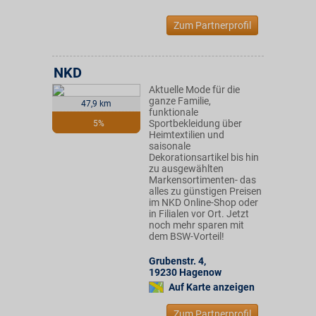
Zum Partnerprofil
NKD
Aktuelle Mode für die
ganze Familie,
47,9 km
funktionale
Sportbekleidung über
5%
Heimtextilien und
saisonale
Dekorationsartikel bis hin
zu ausgewählten
Markensortimenten- das
alles zu günstigen Preisen
im NKD Online-Shop oder
in Filialen vor Ort. Jetzt
noch mehr sparen mit
dem BSW-Vorteil!
Grubenstr. 4
,
19230
Hagenow
Auf Karte anzeigen
Zum Partnerprofil