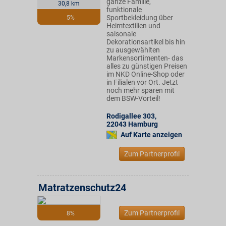
ganze Familie,
30,8 km
funktionale
Sportbekleidung über
5%
Heimtextilien und
saisonale
Dekorationsartikel bis hin
zu ausgewählten
Markensortimenten- das
alles zu günstigen Preisen
im NKD Online-Shop oder
in Filialen vor Ort. Jetzt
noch mehr sparen mit
dem BSW-Vorteil!
Rodigallee 303
,
22043
Hamburg
Auf Karte anzeigen
Zum Partnerprofil
Matratzenschutz24
Zum Partnerprofil
8%