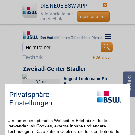
DIE NEUE BSW-APP
Alle Vorteile auf
mehr erfahren
einen Blick!
Startseite
Startseite
Jetzt BSW-Mitglied werden
Suche
Technik
Login
Zweirad-Center Stadler
August-Lindemann-Str.
☎
0800 - 279 25 82
3,9 km
9
,
10247
Berlin
4%
Privatsphäre-
Auf Karte anzeigen
Einstellungen
Zum Partnerprofil
Um Ihnen ein optimales Webseiten-Erlebnis zu bieten
Zweirad-Center Stadler
verwenden wir Cookies, externe Inhalte und andere
Technologien. Dazu zählen Cookies, die für den Betrieb der