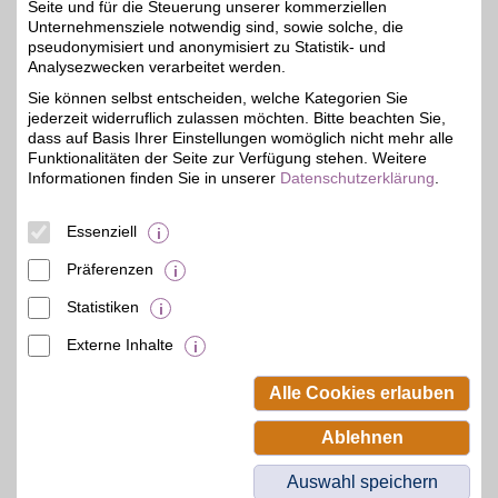
Königin-Elisabeth-Str. 9-
Seite und für die Steuerung unserer kommerziellen
8,5 km
23
,
Unternehmensziele notwendig sind, sowie solche, die
14059
Berlin
pseudonymisiert und anonymisiert zu Statistik- und
4%
Auf Karte anzeigen
Analysezwecken verarbeitet werden.
Sie können selbst entscheiden, welche Kategorien Sie
Zum Partnerprofil
jederzeit widerruflich zulassen möchten. Bitte beachten Sie,
dass auf Basis Ihrer Einstellungen womöglich nicht mehr alle
Funktionalitäten der Seite zur Verfügung stehen. Weitere
Fahrrad-Hof
Informationen finden Sie in unserer
Datenschutzerklärung
.
Berliner Allee 4
,
21,5 km
Essenziell
15345
Altlandsberg
Auf Karte anzeigen
3%
Präferenzen
Zum Partnerprofil
Statistiken
Externe Inhalte
© BSW Verbraucher-Service
Beamten-Selbsthilfewerk GmbH.
Alle Cookies erlauben
Alle Rechte vorbehalten.
Ablehnen
Auswahl speichern