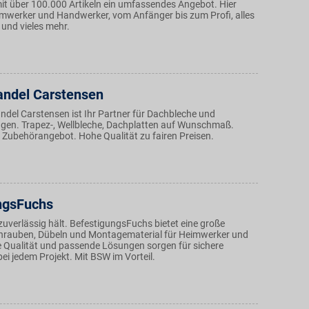
mit über 100.000 Artikeln ein umfassendes Angebot. Hier
eimwerker und Handwerker, vom Anfänger bis zum Profi, alles
 und vieles mehr.
andel Carstensen
ndel Carstensen ist Ihr Partner für Dachbleche und
en. Trapez-, Wellbleche, Dachplatten auf Wunschmaß.
Zubehörangebot. Hohe Qualität zu fairen Preisen.
ngsFuchs
 zuverlässig hält. BefestigungsFuchs bietet eine große
hrauben, Dübeln und Montagematerial für Heimwerker und
e Qualität und passende Lösungen sorgen für sichere
i jedem Projekt. Mit BSW im Vorteil.