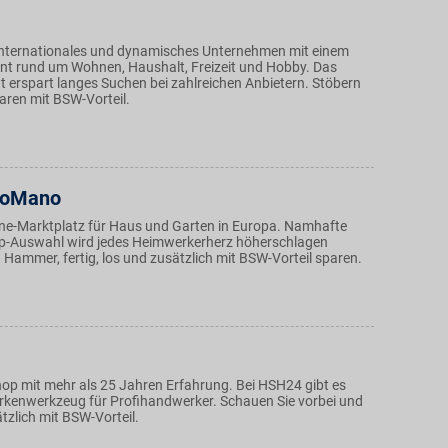
n internationales und dynamisches Unternehmen mit einem
ent rund um Wohnen, Haushalt, Freizeit und Hobby. Das
t erspart langes Suchen bei zahlreichen Anbietern. Stöbern
paren mit BSW-Vorteil.
oMano
ine-Marktplatz für Haus und Garten in Europa. Namhafte
p-Auswahl wird jedes Heimwerkerherz höherschlagen
 Hammer, fertig, los und zusätzlich mit BSW-Vorteil sparen.
op mit mehr als 25 Jahren Erfahrung. Bei HSH24 gibt es
rkenwerkzeug für Profihandwerker. Schauen Sie vorbei und
tzlich mit BSW-Vorteil.