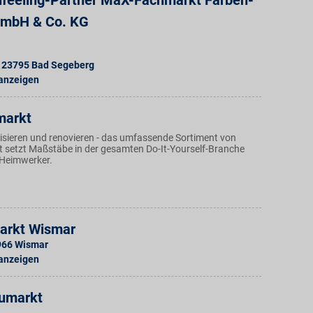
eeling-Partner MäX-Fachmarkt Farben-
GmbH & Co. KG
23795
Bad Segeberg
 anzeigen
markt
sieren und renovieren - das umfassende Sortiment von
setzt Maßstäbe in der gesamten Do-It-Yourself-Branche
 Heimwerker.
arkt Wismar
966
Wismar
 anzeigen
umarkt