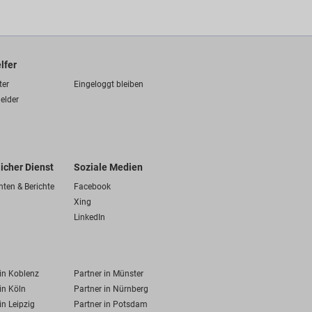
lfer
ter
Eingeloggt bleiben
elder
licher Dienst
Soziale Medien
hten & Berichte
Facebook
Xing
LinkedIn
 in Koblenz
Partner in Münster
in Köln
Partner in Nürnberg
in Leipzig
Partner in Potsdam