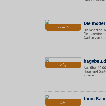
Haushaltsarti
Die moder
bis zu 5%
Die moderne H
für Expertinne
Garten von hoc
hagebau.
4%
Aus über 40.00
Haus und Garte
sparen.
toom Baum
4%