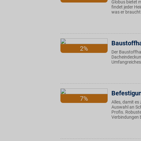
Globus bietet 
findet jeder H
was er braucht
Baustoffh
2%
Der Baustoffha
Dacheindeckung
Umfangreiches 
Befestigu
7%
Alles, damit es
Auswahl an Sc
Profis. Robust
Verbindungen be