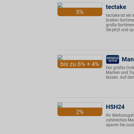
tectake
5%
tectake ist ei
breiten Sortim
große Sortimen
Sie jetzt und s
Man
bis zu 6% + 4%
Der größte Onl
Marken und To
lassen. Auf den
HSH24
2%
Ihr Werkzeugsh
zahlreiches Ma
sparen Sie zusä