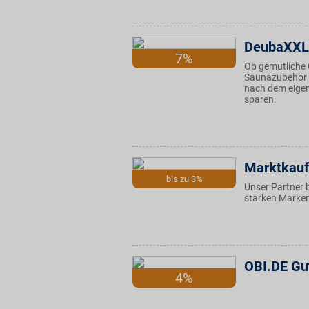
DeubaXXL
7%
Ob gemütliche
Saunazubehör -
nach dem eigen
sparen.
Marktkauf
bis zu 3%
Unser Partner b
starken Marken
OBI.DE Gu
4%