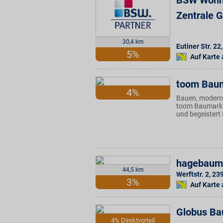
BSW Wohnf
Zentrale 
30,4 km
Eutiner Str. 22
,
5%
Auf Karte
toom Bau
4%
Bauen, moderni
toom Baumarkt 
und begeistert
hagebaum
44,5 km
Werftstr. 2
,
23
3%
Auf Karte
Globus Ba
4% Direktvorteil