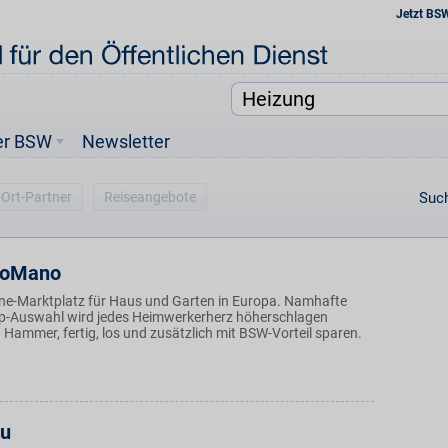
Jetzt BS
er BSW
Newsletter
-Ort-Partner
Reiseangebote
Such
oMano
ine-Marktplatz für Haus und Garten in Europa. Namhafte
p-Auswahl wird jedes Heimwerkerherz höherschlagen
 Hammer, fertig, los und zusätzlich mit BSW-Vorteil sparen.
eu