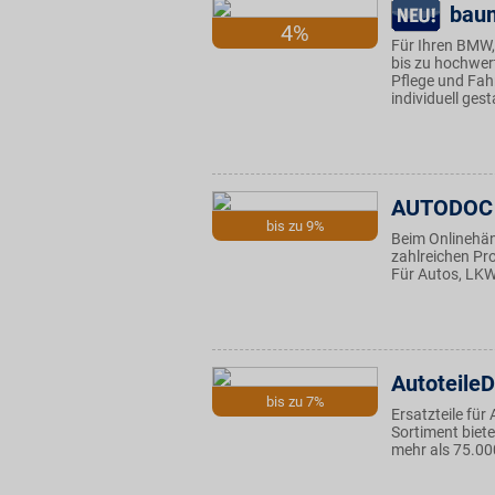
bau
4%
Für Ihren BMW,
bis zu hochwert
Pflege und Fah
individuell ges
AUTODOC
bis zu 9%
Beim Onlinehän
zahlreichen Pro
Für Autos, LKW
Autoteile
bis zu 7%
Ersatzteile für
Sortiment biete
mehr als 75.00