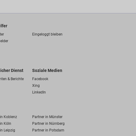
lfer
ter
Eingeloggt bleiben
elder
licher Dienst
Soziale Medien
hten & Berichte
Facebook
Xing
LinkedIn
 in Koblenz
Partner in Münster
in Köln
Partner in Nürnberg
in Leipzig
Partner in Potsdam