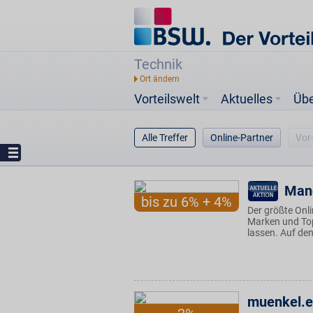
Technik
Vorteilswelt
Aktuelles
Üb
Alle Treffer
Online-Partner
Vor
Man
bis zu 6% + 4%
Der größte Onl
Marken und To
lassen. Auf den
muenkel.