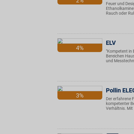
2%
Feuer und Desi
Ethanolkamine 
Rauch oder Ruß.
ELV
4%
"Kompetent in El
Bereichen Haus
und Messtechni
Pollin EL
3%
Der erfahrene F
kompetenter Be
Verhältnis. Mit