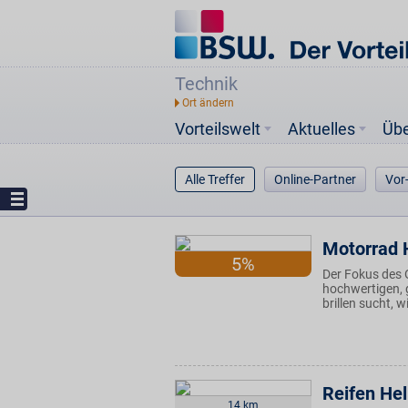
Technik
Vorteilswelt
Aktuelles
Üb
Alle Treffer
Online-Partner
Vor
Motorrad 
5%
Der Fokus des 
hochwertigen, 
brillen sucht, 
Reifen He
14 km