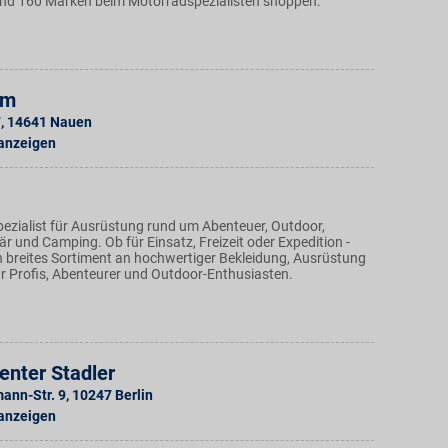
nd 160 Marken beim Motorradspezialisten shoppen.
lm
7
,
14641
Nauen
 anzeigen
pezialist für Ausrüstung rund um Abenteuer, Outdoor,
itär und Camping. Ob für Einsatz, Freizeit oder Expedition -
n breites Sortiment an hochwertiger Bekleidung, Ausrüstung
r Profis, Abenteurer und Outdoor-Enthusiasten.
enter Stadler
ann-Str. 9
,
10247
Berlin
 anzeigen