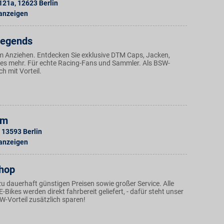
 121a
,
12623
Berlin
 anzeigen
Legends
 Anziehen. Entdecken Sie exklusive DTM Caps, Jacken,
les mehr. Für echte Racing-Fans und Sammler. Als BSW-
ch mit Vorteil.
lm
13593
Berlin
 anzeigen
hop
u dauerhaft günstigen Preisen sowie großer Service. Alle
-Bikes werden direkt fahrbereit geliefert, - dafür steht unser
W-Vorteil zusätzlich sparen!