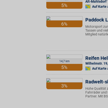
Alt-Mahlsdorf
5%
Auf Karte
Paddock 
6%
Motorsport zum
Tassen und vie
Mitglied natürli
Reifen He
14,7 km
Wilhelmstr. 19
,
5%
Auf Karte
Radwelt-s
3%
Hohe Qualität z
Fahrräder und E
Partner. Mit BS