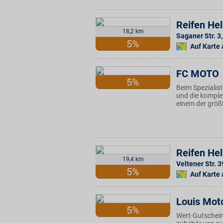
Reifen He
18,2 km
Saganer Str. 3
,
5%
Auf Karte
FC MOTO
5%
Beim Spezialis
und die komplet
einem der größ
Reifen He
19,4 km
Veltener Str. 3
5%
Auf Karte
Louis Mot
5%
Wert-Gutschein