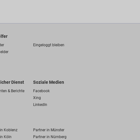
lfer
ter
Eingeloggt bleiben
elder
licher Dienst
Soziale Medien
hten & Berichte
Facebook
Xing
LinkedIn
 in Koblenz
Partner in Münster
in Köln
Partner in Nürnberg