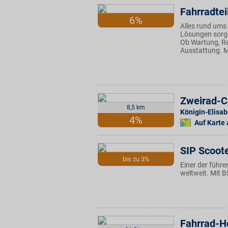
Fahrradtei
6%
Alles rund ums
Lösungen sorgen
Ob Wartung, Re
Ausstattung. Mi
Zweirad-C
8,5 km
Königin-Elisab
4%
Auf Karte
SIP Scoot
bis zu 3%
Einer der führe
weltweit. Mit B
Fahrrad-H