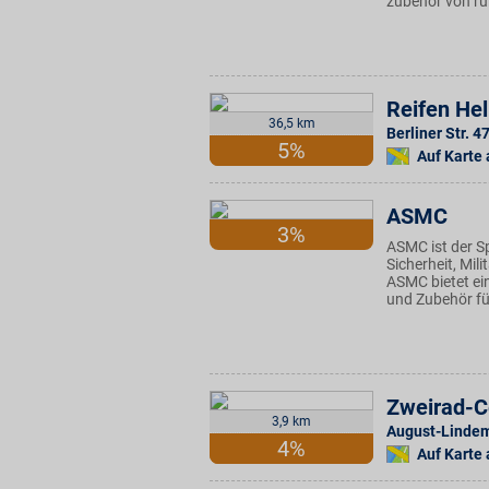
zubehör von ru
Reifen He
36,5 km
Berliner Str. 4
5%
Auf Karte
ASMC
3%
ASMC ist der S
Sicherheit, Mil
ASMC bietet ei
und Zubehör fü
Zweirad-C
3,9 km
August-Lindem
4%
Auf Karte