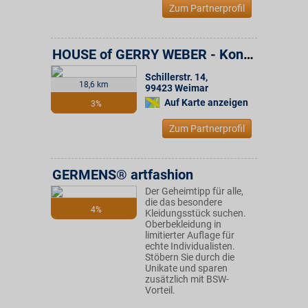
Zum Partnerprofil
HOUSE of GERRY WEBER - Konsum Weimar Gruppe
Schillerstr. 14
,
18,6 km
99423
Weimar
Auf Karte anzeigen
3%
Zum Partnerprofil
GERMENS® artfashion
Der Geheimtipp für alle,
die das besondere
4%
Kleidungsstück suchen.
Oberbekleidung in
limitierter Auflage für
echte Individualisten.
Stöbern Sie durch die
Unikate und sparen
zusätzlich mit BSW-
Vorteil.