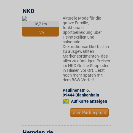
NKD
Aktuelle Mode für die
ganze Familie,
18,7 km
funktionale
Sportbekleidung über
5%
Heimtextilien und
saisonale
Dekorationsartikel bis hin
zu ausgewählten
Markensortimenten- das
alles zu günstigen Preisen
im NKD Online-Shop oder
in Filialen vor Ort. Jetzt
noch mehr sparen mit
dem BSW-Vorteil!
Paulinenstr. 6
,
99444
Blankenhain
Auf Karte anzeigen
Zum Partnerprofil
Hemden.de