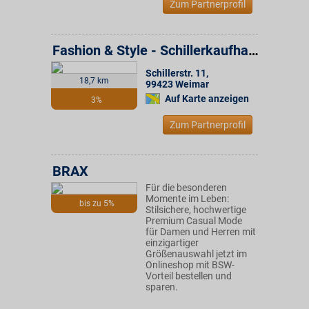
Zum Partnerprofil
Fashion & Style - Schillerkaufhaus - Konsum Weimar Gruppe
Schillerstr. 11
,
18,7 km
99423
Weimar
Auf Karte anzeigen
3%
Zum Partnerprofil
BRAX
Für die besonderen
Momente im Leben:
bis zu 5%
Stilsichere, hochwertige
Premium Casual Mode
für Damen und Herren mit
einzigartiger
Größenauswahl jetzt im
Onlineshop mit BSW-
Vorteil bestellen und
sparen.