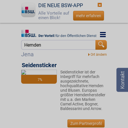
DIE NEUE BSW-APP
Alle Vorteile auf
mehr erfahren
einen Blick!
Startseite
Startseite
Jetzt BSW-Mitglied werden
Suche
Jena
Login
Seidensticker
Seidensticker ist der
☎
0800 - 279 25 82
Inbegriff für mehrfach
7%
ausgezeichnete,
hochqualitative Hemden
und Blusen. Europas
größter Hemdenhersteller
mit u.a. den Marken
Camel Active, Bogner,
Baldessarini und Arrow.
Zum Partnerprofil