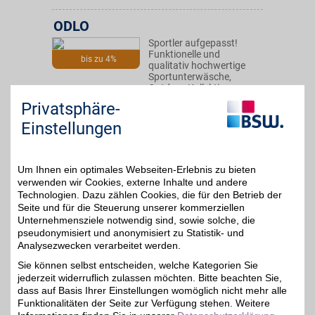
ODLO
Sportler aufgepasst!
Funktionelle und
bis zu 4%
qualitativ hochwertige
Sportunterwäsche,
Outdoor-Kollektionen,
Running, Bike, X-Country,
Privatsphäre-
Tec Shirts und
Accessories gibt es in
Einstellungen
großer Auswahl bei Odlo
mit BSW-Rabatt.
Um Ihnen ein optimales Webseiten-Erlebnis zu bieten
Zum Partnerprofil
verwenden wir Cookies, externe Inhalte und andere
Technologien. Dazu zählen Cookies, die für den Betrieb der
Seite und für die Steuerung unserer kommerziellen
Unternehmensziele notwendig sind, sowie solche, die
Jeans-Meile
pseudonymisiert und anonymisiert zu Statistik- und
Bei Jeans-Meile gibt es
Analysezwecken verarbeitet werden.
für jede Figur die
bis zu 6%
Sie können selbst entscheiden, welche Kategorien Sie
passende Jeans. Mit
jederzeit widerruflich zulassen möchten. Bitte beachten Sie,
seiner 15-jährigen
Erfahrung werden Sie hier
dass auf Basis Ihrer Einstellungen womöglich nicht mehr alle
stilsicher und kompetent
Funktionalitäten der Seite zur Verfügung stehen. Weitere
beraten. Gehen Sie