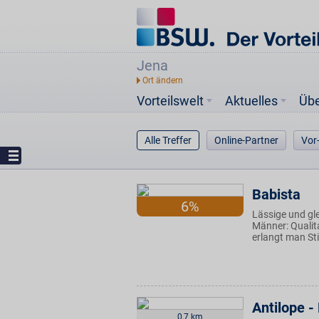
Jena
Vorteilswelt
Aktuelles
Üb
Alle Treffer
Online-Partner
Vor
Babista
6%
Lässige und gl
Männer: Qualita
erlangt man Sti
Antilope 
0,7 km