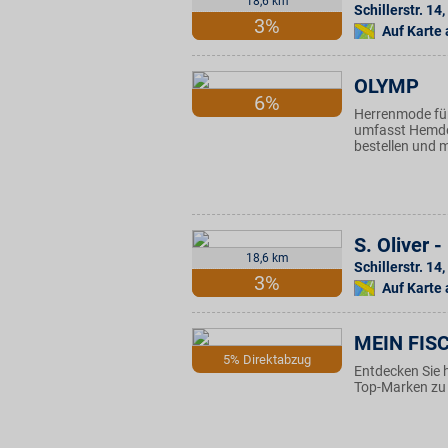
18,6 km
Schillerstr. 14
,
3%
Auf Karte
OLYMP
6%
Herrenmode für
umfasst Hemden
bestellen und m
S. Oliver
18,6 km
Schillerstr. 14
,
3%
Auf Karte
MEIN FISC
5% Direktabzug
Entdecken Sie 
Top-Marken zu 