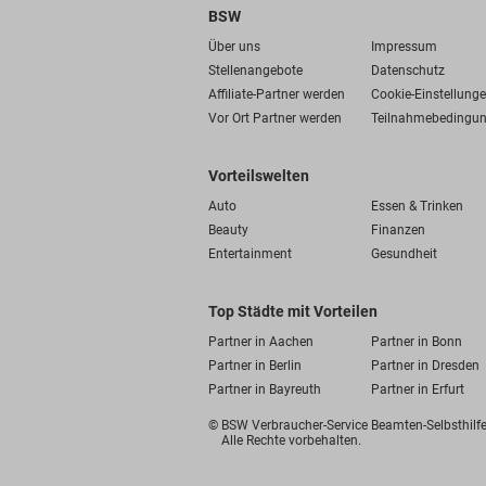
BSW
Über uns
Impressum
Stellenangebote
Datenschutz
Affiliate-Partner werden
Cookie-Einstellung
Vor Ort Partner werden
Teilnahmebedingu
Vorteilswelten
Auto
Essen & Trinken
Beauty
Finanzen
Entertainment
Gesundheit
Top Städte mit Vorteilen
Partner in Aachen
Partner in Bonn
Partner in Berlin
Partner in Dresden
Partner in Bayreuth
Partner in Erfurt
© BSW Verbraucher-Service
Beamten-Selbsthil
Alle Rechte vorbehalten.