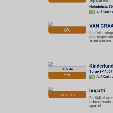
Top-Marken zu 
Heinrichstr. 30
Auf Karte
VAN GRA
6%
Der Onlineshop
angesagter und
Trend-Marken. 
Kinderland
35,5 km
Sorge 9-11
,
07
2%
Auf Karte
bugatti
bis zu 11%
Die Kollektion v
Lebensfreude un
sparen!