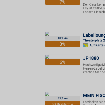
7%
Der Klassiker i
Ley ist zeitlos
Lassen Sie sich
Labelloun
18,9 km
Theaterplatz 2
3%
Auf Karte
JP1880
6%
Hochwertige Ma
Herren-Label bi
kräftige Männer
MEIN FISC
35,2 km
Entdecken Sie 
5% Direktabzug