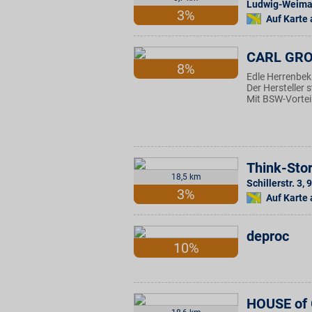
Ludwig-Weima
3%
Auf Karte
CARL GR
8%
Edle Herrenbek
Der Hersteller s
Mit BSW-Vortei
Think-Sto
18,5 km
Schillerstr. 3
,
9
3%
Auf Karte
deproc
10%
HOUSE of