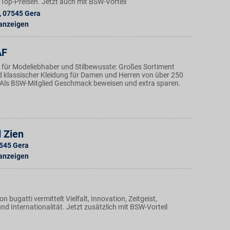
Top-Preisen. Jetzt auch mit BSW-Vorteil
,
07545
Gera
 anzeigen
AF
 für Modeliebhaber und Stilbewusste: Großes Sortiment
 klassischer Kleidung für Damen und Herren von über 250
Als BSW-Mitglied Geschmack beweisen und extra sparen.
 Zien
545
Gera
 anzeigen
on bugatti vermittelt Vielfalt, Innovation, Zeitgeist,
d Internationalität. Jetzt zusätzlich mit BSW-Vorteil