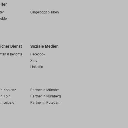
lfer
ter
Eingeloggt bleiben
elder
licher Dienst
Soziale Medien
hten & Berichte
Facebook
Xing
LinkedIn
 in Koblenz
Partner in Münster
in Köln
Partner in Nürnberg
in Leipzig
Partner in Potsdam