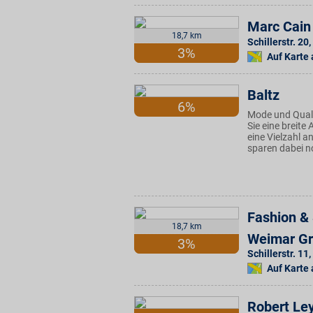
Marc Cain
18,7 km
Schillerstr. 20
,
3%
Auf Karte
Baltz
6%
Mode und Qualit
Sie eine breit
eine Vielzahl 
sparen dabei n
Fashion & 
18,7 km
Weimar G
3%
Schillerstr. 11
,
Auf Karte
Robert Le