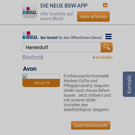
DIE NEUE BSW-APP
Alle Vorteile auf
mehr erfahren
einen Blick!
Startseite
Startseite
Jetzt BSW-Mitglied werden
Suche
Rostock
Login
Avon
Erstklassische Kosmetik,
☎
0800 - 279 25 82
Marken-Düfte und
bis zu 7%
Pflegeprodukte, bequem
direkt nach Hause liefern
lassen. Jetzt stöbern und
mit unseren BSW-
Vorteilen den
Wohlfühlfaktor steigern!
Zum Partnerprofil