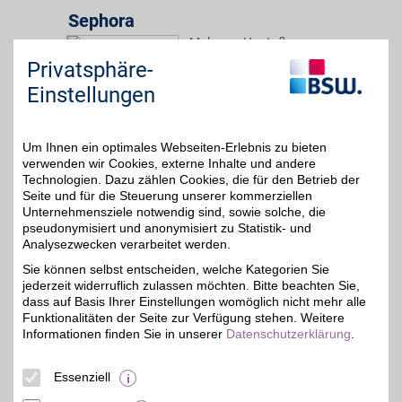
Sephora
Make-up, Hautpflege,
Beauty-Accessoires und
bis zu 8%
Privatsphäre-
Düfte - im SEPHORA
Online Shop gibt es eine
Einstellungen
große Auswahl an
Markenprodukten.
Luxuskosmetik für alle!
Um Ihnen ein optimales Webseiten-Erlebnis zu bieten
verwenden wir Cookies, externe Inhalte und andere
Zum Partnerprofil
Technologien. Dazu zählen Cookies, die für den Betrieb der
Seite und für die Steuerung unserer kommerziellen
Unternehmensziele notwendig sind, sowie solche, die
pseudonymisiert und anonymisiert zu Statistik- und
Douglas
Analysezwecken verarbeitet werden.
Beauty, Wellness und
Sie können selbst entscheiden, welche Kategorien Sie
starke Marken - Die
bis zu 8%
jederzeit widerruflich zulassen möchten. Bitte beachten Sie,
Parfümerie Douglas
macht das Leben
dass auf Basis Ihrer Einstellungen womöglich nicht mehr alle
schöner. Unser BSW-
Funktionalitäten der Seite zur Verfügung stehen. Weitere
Vorteil für ein komplettes
Informationen finden Sie in unserer
Datenschutzerklärung
.
Verwöhnprogramm für
die Sinne durch eine
besondere Vielfalt
Essenziell
hochwertiger Produkte!