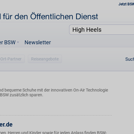
Jetzt BS
er BSW
Newsletter
-Ort-Partner
Reiseangebote
Such
d bequeme Schuhe mit der innovativen On-Air Technologie
 BSW zusätzlich sparen.
er.de
en, Herren und Kinder sowie für jeden Anlass finden BSW-