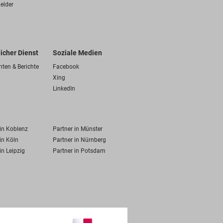
elder
licher Dienst
Soziale Medien
hten & Berichte
Facebook
Xing
LinkedIn
 in Koblenz
Partner in Münster
in Köln
Partner in Nürnberg
in Leipzig
Partner in Potsdam