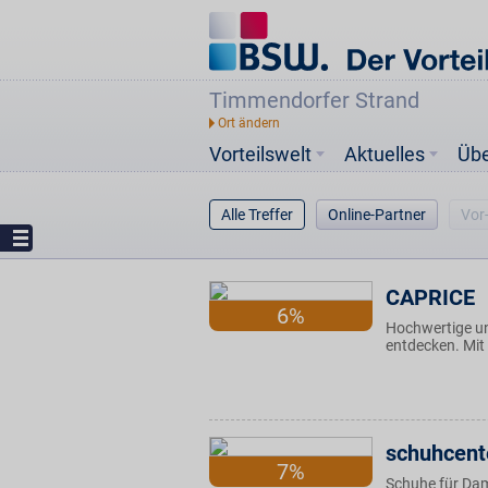
Timmendorfer Strand
Vorteilswelt
Aktuelles
Üb
Alle Treffer
Online-Partner
Vor
CAPRICE
6%
Hochwertige un
entdecken. Mit
schuhcent
7%
Schuhe für Dam