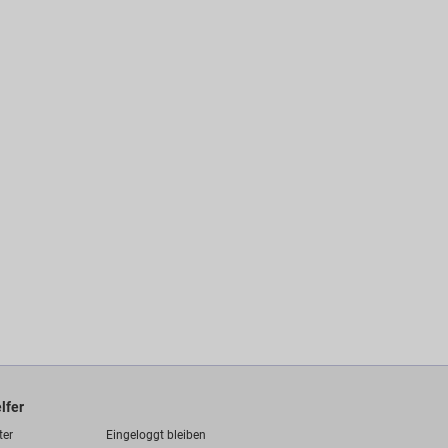
lfer
ter
Eingeloggt bleiben