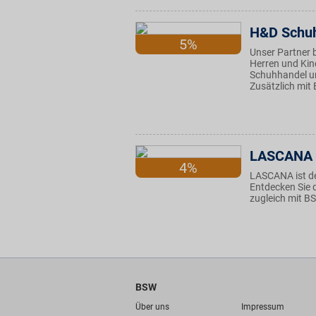
H&D Schu
5%
Unser Partner 
Herren und Kin
Schuhhandel um
Zusätzlich mit 
LASCANA
4%
LASCANA ist de
Entdecken Sie d
zugleich mit BS
BSW
Über uns
Impressum