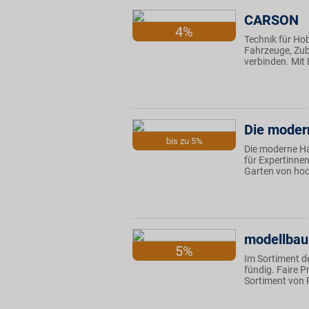
CARSON
4%
Technik für Ho
Fahrzeuge, Zub
verbinden. Mit 
Die moder
bis zu 5%
Die moderne H
für Expertinne
Garten von hoc
modellbau
5%
Im Sortiment d
fündig. Faire 
Sortiment von 