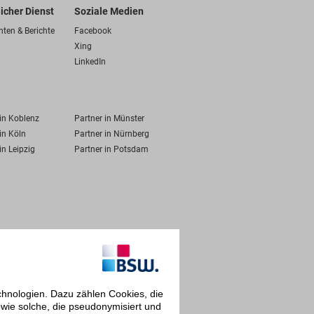
licher Dienst
Soziale Medien
hten & Berichte
Facebook
Xing
LinkedIn
 in Koblenz
Partner in Münster
in Köln
Partner in Nürnberg
in Leipzig
Partner in Potsdam
chnologien. Dazu zählen Cookies, die
owie solche, die pseudonymisiert und