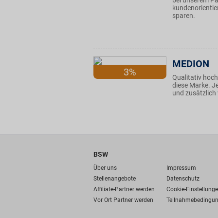
bei unserem Par
kundenorientier
sparen.
MEDION
3%
Qualitativ hoch
diese Marke. J
und zusätzlich 
BSW
Über uns
Impressum
Stellenangebote
Datenschutz
Affiliate-Partner werden
Cookie-Einstellung
Vor Ort Partner werden
Teilnahmebedingu