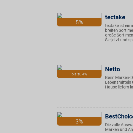
tectake
5%
tectake ist ei
breiten Sortim
große Sortimen
Sie jetzt und s
Netto
bis zu 4%
Beim Marken-Di
Lebensmitteln 
Hause liefern l
BestChoic
3%
Die volle Auswa
Marken und Ang