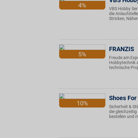
VBS Hobby
4%
VBS Hobby Servi
die Anlaufstell
Stricken, Nähen
FRANZIS
5%
Freude am Expe
Hobbytechnik a
technische Pro
Shoes For
10%
Sicherheit & St
die gleichzeiti
bestellen und m