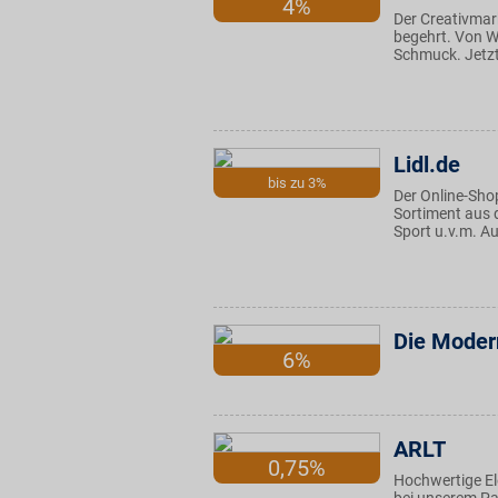
4%
Der Creativmark
begehrt. Von W
Schmuck. Jetzt
Lidl.de
bis zu 3%
Der Online-Shop
Sortiment aus 
Sport u.v.m. Au
Die Moder
6%
ARLT
0,75%
Hochwertige El