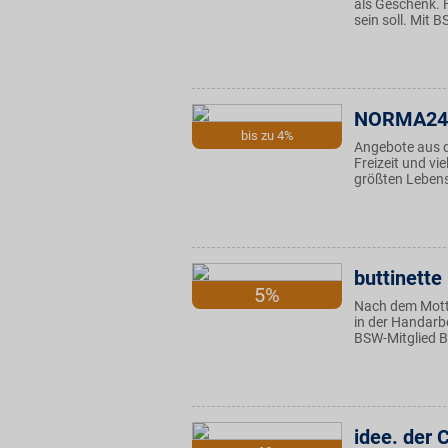
als Geschenk. 
sein soll. Mit 
NORMA24
bis zu 4%
Angebote aus d
Freizeit und vi
größten Lebens
buttinette
5%
Nach dem Motto
in der Handarb
BSW-Mitglied Ba
idee. der 