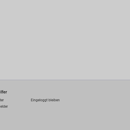
lfer
ter
Eingeloggt bleiben
elder