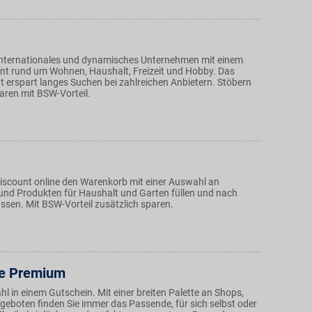
n internationales und dynamisches Unternehmen mit einem
ent rund um Wohnen, Haushalt, Freizeit und Hobby. Das
t erspart langes Suchen bei zahlreichen Anbietern. Stöbern
paren mit BSW-Vorteil.
scount online den Warenkorb mit einer Auswahl an
und Produkten für Haushalt und Garten füllen und nach
assen. Mit BSW-Vorteil zusätzlich sparen.
e Premium
hl in einem Gutschein. Mit einer breiten Palette an Shops,
eboten finden Sie immer das Passende, für sich selbst oder