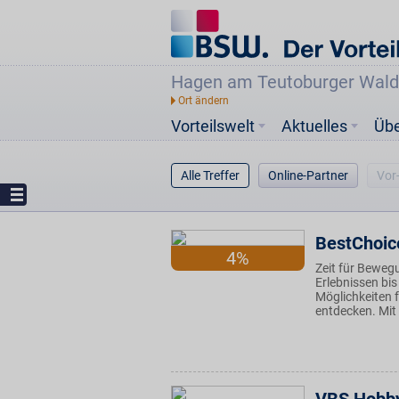
Hagen am Teutoburger Wald
Vorteilswelt
Aktuelles
Üb
Alle Treffer
Online-Partner
Vor
BestChoic
4%
Zeit für Beweg
Erlebnissen bis
Möglichkeiten 
entdecken. Mit