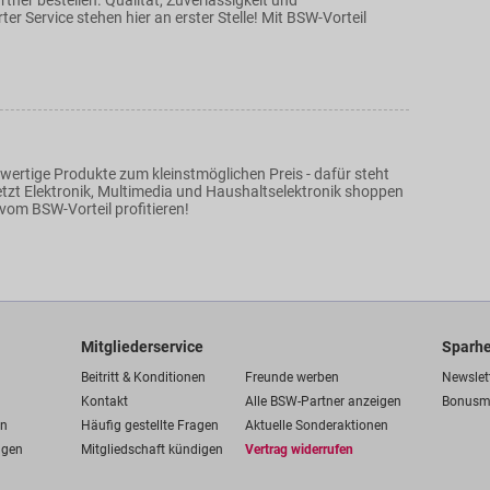
tner bestellen. Qualität, Zuverlässigkeit und
ter Service stehen hier an erster Stelle! Mit BSW-Vorteil
wertige Produkte zum kleinstmöglichen Preis - dafür steht
etzt Elektronik, Multimedia und Haushaltselektronik shoppen
vom BSW-Vorteil profitieren!
Mitgliederservice
Sparhe
Beitritt & Konditionen
Freunde werben
Newslet
Kontakt
Alle BSW-Partner anzeigen
Bonusm
en
Häufig gestellte Fragen
Aktuelle Sonderaktionen
ngen
Mitgliedschaft kündigen
Vertrag widerrufen