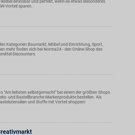
Flexibel einlösbar und perfekt, wenn es etwas Besonderes
BSW-Vorteil sparen.
en Kategorien Baumarkt, Möbel und Einrichtung, Sport,
elen mehr finden sich bei Norma24 - den Online-Shop des
mittel-Discounters.
 "Am liebsten selbstgemacht" bei einem der größten Shops
eits- und Bastellbranche Markenprodukte bestellen. Als
stelutensilien und Stoffe mit Vorteil shoppen!
Creativmarkt