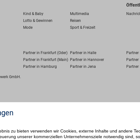
Öffent
Kind & Baby
Multimedia
Nachric
Lotto & Gewinnen
Reisen
Mode
Sport & Freizeit
Partner in Frankfurt (Oder)
Partner in Halle
Partner
Partner in Frankfurt (Main)
Partner in Hannover
Partner 
Partner in Hamburg
Partner in Jena
Partner 
fewerk GmbH.
ngen
bnis zu bieten verwenden wir Cookies, externe Inhalte und andere Te
 Steuerung unserer kommerziellen Unternehmensziele notwendig sind, s