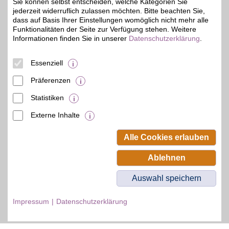
Hause, unterwegs,
Sie können selbst entscheiden, welche Kategorien Sie
zeitversetzt oder im
jederzeit widerruflich zulassen möchten. Bitte beachten Sie,
Rückblick. Jetzt das
dass auf Basis Ihrer Einstellungen womöglich nicht mehr alle
umfangreiche
Funktionalitäten der Seite zur Verfügung stehen. Weitere
Sportangebot genießen
Informationen finden Sie in unserer
Datenschutzerklärung
.
und BSW-Vorteil sichern.
Essenziell
Zum Partnerprofil
Präferenzen
Statistiken
© BSW Verbraucher-Service
Beamten-Selbsthilfewerk GmbH.
Externe Inhalte
Alle Rechte vorbehalten.
Alle Cookies erlauben
Ablehnen
Auswahl speichern
Impressum
Datenschutzerklärung