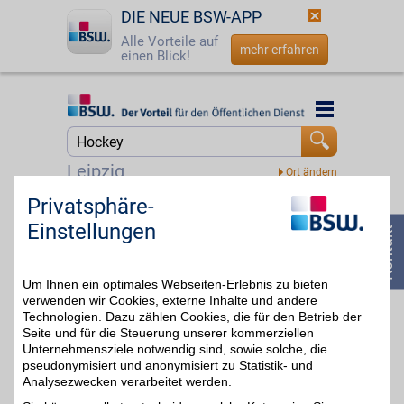
DIE NEUE BSW-APP
Alle Vorteile auf
mehr erfahren
einen Blick!
Startseite
Startseite
Jetzt BSW-Mitglied werden
Suche
Leipzig
Login
Privatsphäre-
DAZN Gutschein
Einstellungen
☎
0800 - 279 25 82
Zum Partnerprofil
4%
Um Ihnen ein optimales Webseiten-Erlebnis zu bieten
verwenden wir Cookies, externe Inhalte und andere
DAZN
Technologien. Dazu zählen Cookies, die für den Betrieb der
Seite und für die Steuerung unserer kommerziellen
Mit dem Livesport-
Streamingdienst über
Unternehmensziele notwendig sind, sowie solche, die
bis zu 20€
8.000
pseudonymisiert und anonymisiert zu Statistik- und
Sportübertragungen pro
Analysezwecken verarbeitet werden.
Jahr erleben: von zu