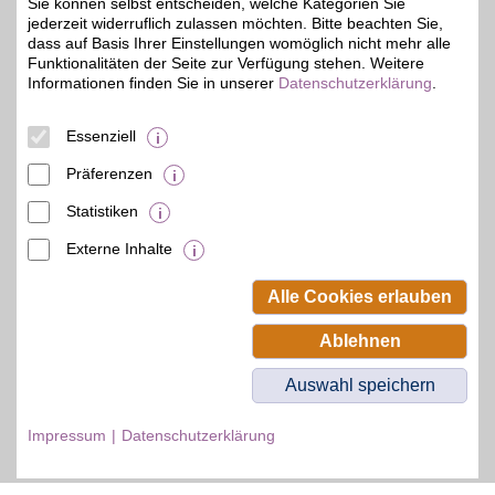
Sie können selbst entscheiden, welche Kategorien Sie
jederzeit widerruflich zulassen möchten. Bitte beachten Sie,
Lucky Bike Gutschein
dass auf Basis Ihrer Einstellungen womöglich nicht mehr alle
Funktionalitäten der Seite zur Verfügung stehen. Weitere
Informationen finden Sie in unserer
Datenschutzerklärung
.
Zum Partnerprofil
5%
Essenziell
© BSW Verbraucher-Service
Präferenzen
Beamten-Selbsthilfewerk GmbH.
Alle Rechte vorbehalten.
Statistiken
Externe Inhalte
Alle Cookies erlauben
Ablehnen
Auswahl speichern
Impressum
Datenschutzerklärung