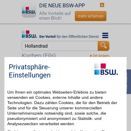
DIE NEUE BSW-APP
Alle Vorteile auf
mehr erfahren
einen Blick!
Startseite
Startseite
Jetzt BSW-Mitglied werden
Suche
Kuchen (Fils)
Login
Privatsphäre-
Liquid-Life
Einstellungen
Ob elegantes Hollandrad,
☎
0800 - 279 25 82
effizientes E-Bike oder
bis zu 4%
sportliches Mountainbike,
unser Partner hat das
Um Ihnen ein optimales Webseiten-Erlebnis zu bieten
richtige Fahrrad für jeden
Anlass und Geschmack
verwenden wir Cookies, externe Inhalte und andere
parat. Mit BSW-Vorteil
Technologien. Dazu zählen Cookies, die für den Betrieb der
sparen und ab auf's Rad!
Seite und für die Steuerung unserer kommerziellen
Unternehmensziele notwendig sind, sowie solche, die
pseudonymisiert und anonymisiert zu Statistik- und
Zum Partnerprofil
Analysezwecken verarbeitet werden.