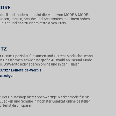
MORE
ividuell und modern - das ist die Mode von MORE & MORE.
r, Hosen, Jacken, Schuhe und Accessoires mit einem hohen
alität und das zu einem attraktiven Preis.
ITZ
der Denim-Spezialist für Damen und Herren! Modische Jeans
en Passformen sowie eine große Auswahl an Casual-Mode
. BSW-Mitglieder sparen online und in den Filialen!
37327
Leinefelde-Worbis
 anzeigen
: Der Onlineshop bietet hochwertige Markenmode für Sie
 Jacken und Schuhe in höchster Qualität online bestellen
teil stylisch sparen.