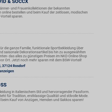
ID & SOCCX
nner- und Frauenkollektionen der bekannten
n online bestellen und beim Kauf der zeitlosen, modischen
Vorteil sparen.
ür die ganze Familie, funktionale Sportbekleidung über
nd saisonale Dekorationsartikel bis hin zu ausgewählten
ten- das alles zu günstigen Preisen im NKD Online-Shop
n vor Ort. Jetzt noch mehr sparen mit dem BSW-Vorteil!
5
,
37124
Rosdorf
 anzeigen
OSS
leidung in italienischem Stil und hervorragender Passform.
teht für Tradition, erstklassige Qualität und stilvolle Mode.
l beim Kauf von Anzügen, Hemden und Sakkos sparen!