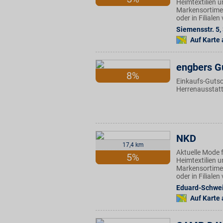
Heimtextilien u
Markensortimen
oder in Filiale
Siemensstr. 5
,
Auf Karte
engbers G
8%
Einkaufs-Gutsc
Herrenausstat
NKD
17,4 km
Aktuelle Mode f
5%
Heimtextilien u
Markensortimen
oder in Filiale
Eduard-Schweik
Auf Karte