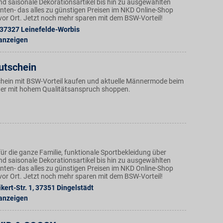
nd saisonale Dekorationsartikel bis hin zu ausgewählten
ten- das alles zu günstigen Preisen im NKD Online-Shop
n vor Ort. Jetzt noch mehr sparen mit dem BSW-Vorteil!
37327
Leinefelde-Worbis
 anzeigen
utschein
hein mit BSW-Vorteil kaufen und aktuelle Männermode beim
ter mit hohem Qualitätsanspruch shoppen.
ür die ganze Familie, funktionale Sportbekleidung über
nd saisonale Dekorationsartikel bis hin zu ausgewählten
ten- das alles zu günstigen Preisen im NKD Online-Shop
n vor Ort. Jetzt noch mehr sparen mit dem BSW-Vorteil!
ert-Str. 1
,
37351
Dingelstädt
 anzeigen