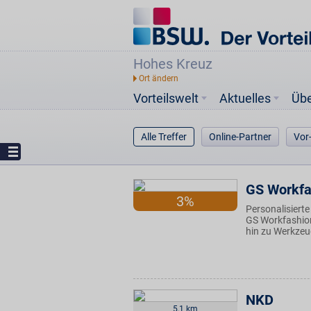
Hohes Kreuz
Vorteilswelt
Aktuelles
Üb
Alle Treffer
Online-Partner
Vor
GS Workfa
3%
Personalisiert
GS Workfashion
hin zu Werkze
NKD
5,1 km