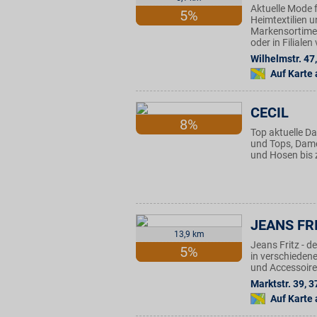
Aktuelle Mode f
5%
Heimtextilien u
Markensortimen
oder in Filiale
Wilhelmstr. 47
,
Auf Karte
CECIL
8%
Top aktuelle D
und Tops, Dame
und Hosen bis 
JEANS FR
13,9 km
Jeans Fritz - 
5%
in verschieden
und Accessoires
Marktstr. 39
,
3
Auf Karte