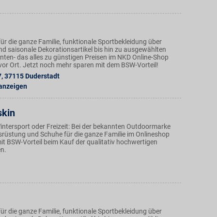
ür die ganze Familie, funktionale Sportbekleidung über
nd saisonale Dekorationsartikel bis hin zu ausgewählten
ten- das alles zu günstigen Preisen im NKD Online-Shop
n vor Ort. Jetzt noch mehr sparen mit dem BSW-Vorteil!
7
,
37115
Duderstadt
 anzeigen
skin
ntersport oder Freizeit: Bei der bekannten Outdoormarke
srüstung und Schuhe für die ganze Familie im Onlineshop
it BSW-Vorteil beim Kauf der qualitativ hochwertigen
n.
ür die ganze Familie, funktionale Sportbekleidung über