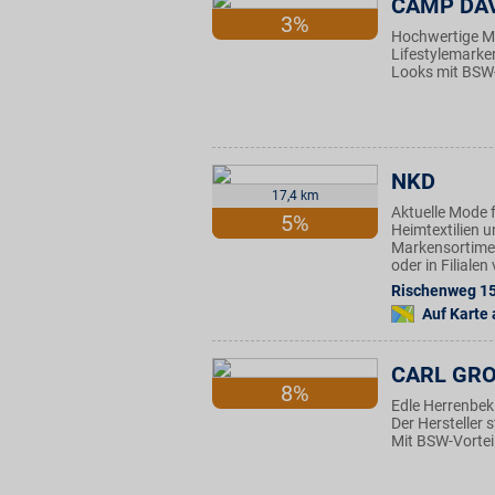
CAMP DAV
3%
Hochwertige Mä
Lifestylemarke
Looks mit BSW-
NKD
17,4 km
Aktuelle Mode f
5%
Heimtextilien u
Markensortimen
oder in Filiale
Rischenweg 1
Auf Karte
CARL GR
8%
Edle Herrenbek
Der Hersteller s
Mit BSW-Vortei