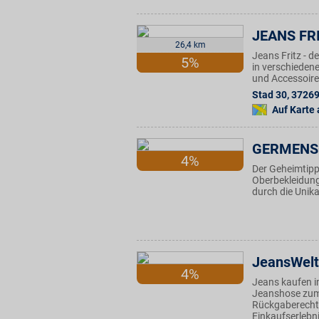
JEANS FR
26,4 km
Jeans Fritz - 
5%
in verschieden
und Accessoires
Stad 30
,
3726
Auf Karte
GERMENS®
4%
Der Geheimtipp
Oberbekleidung 
durch die Unika
JeansWelt
4%
Jeans kaufen i
Jeanshose zum 
Rückgaberecht 
Einkaufserlebni