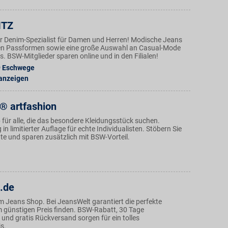
ITZ
der Denim-Spezialist für Damen und Herren! Modische Jeans
en Passformen sowie eine große Auswahl an Casual-Mode
. BSW-Mitglieder sparen online und in den Filialen!
9
Eschwege
 anzeigen
 artfashion
 für alle, die das besondere Kleidungsstück suchen.
in limitierter Auflage für echte Individualisten. Stöbern Sie
te und sparen zusätzlich mit BSW-Vorteil.
.de
m Jeans Shop. Bei JeansWelt garantiert die perfekte
günstigen Preis finden. BSW-Rabatt, 30 Tage
und gratis Rückversand sorgen für ein tolles
s.