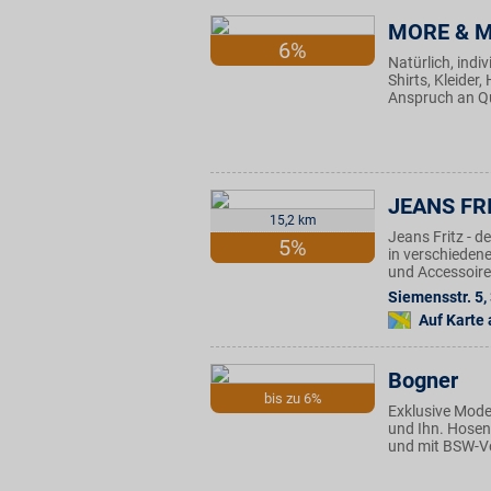
MORE & 
6%
Natürlich, ind
Shirts, Kleide
Anspruch an Qu
JEANS FR
15,2 km
Jeans Fritz - 
5%
in verschieden
und Accessoires
Siemensstr. 5
,
Auf Karte
Bogner
bis zu 6%
Exklusive Mode
und Ihn. Hosen,
und mit BSW-Vor