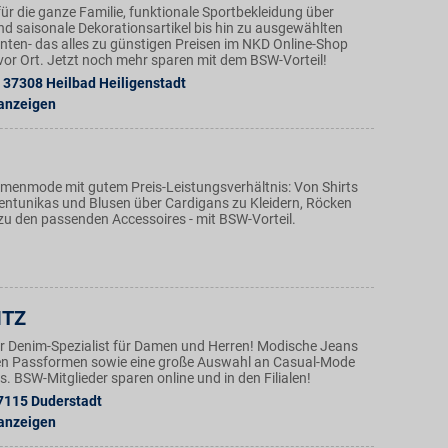
ür die ganze Familie, funktionale Sportbekleidung über
nd saisonale Dekorationsartikel bis hin zu ausgewählten
ten- das alles zu günstigen Preisen im NKD Online-Shop
n vor Ort. Jetzt noch mehr sparen mit dem BSW-Vorteil!
37308
Heilbad Heiligenstadt
 anzeigen
amenmode mit gutem Preis-Leistungsverhältnis: Von Shirts
ntunikas und Blusen über Cardigans zu Kleidern, Röcken
zu den passenden Accessoires - mit BSW-Vorteil.
ITZ
der Denim-Spezialist für Damen und Herren! Modische Jeans
en Passformen sowie eine große Auswahl an Casual-Mode
. BSW-Mitglieder sparen online und in den Filialen!
7115
Duderstadt
 anzeigen