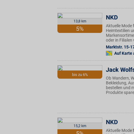
NKD
13,8 km
Aktuelle Mode f
5%
Heimtextilien u
Markensortimen
oder in Filiale
Marktstr. 15-1
Auf Karte
Jack Wolf
bis zu 6%
Ob Wandern, Wi
Bekleidung, Au
bestellen und m
Produkte spare
NKD
15,2 km
Aktuelle Mode f
5%