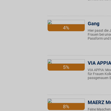
Gang
4%
Hier passt die
Frauen bei unse
Passform und L
VIA APPI
5%
VIA APPIA: Mo
für Frauen Kol
passgenauen Sc
MAERZ M
8%
Feine Maschen, 