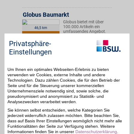
Globus Baumarkt
Globus bietet mit über
100.000 Artikeln ein
46,5 km
umfassendes Angebot.
4% Direktvorteil
Hier findet jeder
Heimwerker und
Privatsphäre-
Handwerker, vom
Einstellungen
Anfänger bis zum Profi,
alles was er braucht und
vieles mehr.
Um Ihnen ein optimales Webseiten-Erlebnis zu bieten
Op'n Camp 1
,
verwenden wir Cookies, externe Inhalte und andere
24568
Kaltenkirchen
Technologien. Dazu zählen Cookies, die für den Betrieb der
Auf Karte anzeigen
Seite und für die Steuerung unserer kommerziellen
Unternehmensziele notwendig sind, sowie solche, die
Zum Partnerprofil
pseudonymisiert und anonymisiert zu Statistik- und
Analysezwecken verarbeitet werden.
Sie können selbst entscheiden, welche Kategorien Sie
hagebau.de
jederzeit widerruflich zulassen möchten. Bitte beachten Sie,
Aus über 40.000
dass auf Basis Ihrer Einstellungen womöglich nicht mehr alle
Produkten im Online
Funktionalitäten der Seite zur Verfügung stehen. Weitere
4%
Baumarkt
Informationen finden Sie in unserer
Datenschutzerklärung
.