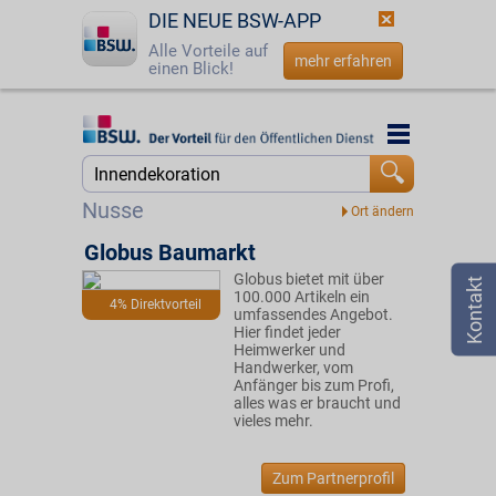
DIE NEUE BSW-APP
Alle Vorteile auf
mehr erfahren
einen Blick!
Startseite
Startseite
Jetzt BSW-Mitglied werden
Suche
Nusse
Login
Globus Baumarkt
Globus bietet mit über
☎
0800 - 279 25 82
100.000 Artikeln ein
4% Direktvorteil
umfassendes Angebot.
Hier findet jeder
Heimwerker und
Handwerker, vom
Anfänger bis zum Profi,
alles was er braucht und
vieles mehr.
Zum Partnerprofil