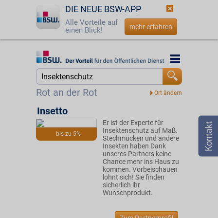
DIE NEUE BSW-APP
Alle Vorteile auf
mehr erfahren
einen Blick!
Startseite
Startseite
Jetzt BSW-Mitglied werden
Suche
Rot an der Rot
Login
Insetto
Er ist der Experte für
☎
0800 - 279 25 82
Insektenschutz auf Maß.
bis zu 5%
Stechmücken und andere
Insekten haben Dank
unseres Partners keine
Chance mehr ins Haus zu
kommen. Vorbeischauen
lohnt sich! Sie finden
sicherlich ihr
Wunschprodukt.