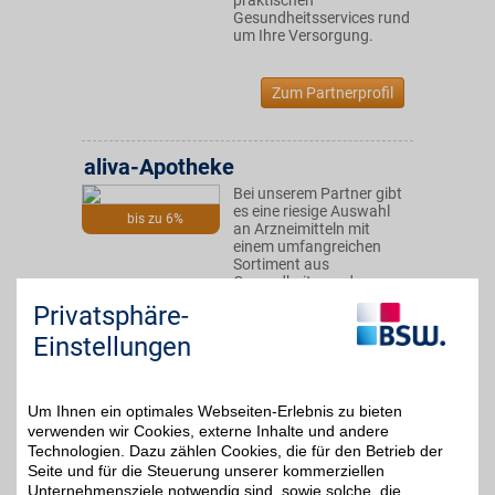
praktischen
Gesundheitsservices rund
um Ihre Versorgung.
Zum Partnerprofil
aliva-Apotheke
Bei unserem Partner gibt
es eine riesige Auswahl
bis zu 6%
an Arzneimitteln mit
einem umfangreichen
Sortiment aus
Gesundheits- und
Sanitätshausprodukten.
Privatsphäre-
Mit BSW dabei noch extra
sparen!
Einstellungen
Zum Partnerprofil
Um Ihnen ein optimales Webseiten-Erlebnis zu bieten
verwenden wir Cookies, externe Inhalte und andere
Technologien. Dazu zählen Cookies, die für den Betrieb der
APOfit
Seite und für die Steuerung unserer kommerziellen
Unternehmensziele notwendig sind, sowie solche, die
Wohlfühlen mit