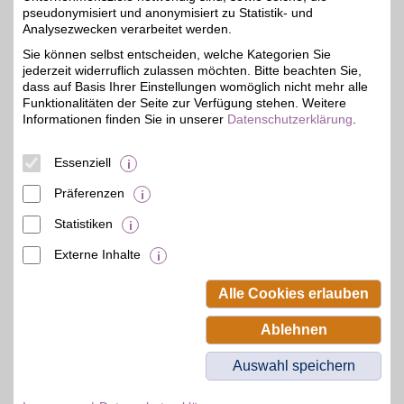
pseudonymisiert und anonymisiert zu Statistik- und
Naturprodukten. Von
5%
Gesundheit und Pflege
Analysezwecken verarbeitet werden.
über Alltagshilfen bis hin
Sie können selbst entscheiden, welche Kategorien Sie
zu Geschenkideen finden
jederzeit widerruflich zulassen möchten. Bitte beachten Sie,
Sie hier eine vielseitige
Auswahl für Körper,
dass auf Basis Ihrer Einstellungen womöglich nicht mehr alle
Zuhause und Familie.
Funktionalitäten der Seite zur Verfügung stehen. Weitere
Hochwertige Marken,
Informationen finden Sie in unserer
Datenschutzerklärung
.
nachhaltige Ansätze und
ein starker Service sorgen
für ein gutes Gefühl. Mit
Essenziell
BSW-Vorteil sparen.
Präferenzen
Zum Partnerprofil
Statistiken
Externe Inhalte
© BSW Verbraucher-Service
Beamten-Selbsthilfewerk GmbH.
Alle Cookies erlauben
Alle Rechte vorbehalten.
Ablehnen
Auswahl speichern