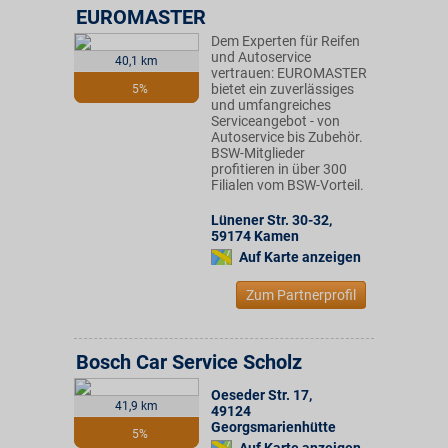
EUROMASTER
Dem Experten für Reifen
und Autoservice
40,1 km
vertrauen: EUROMASTER
bietet ein zuverlässiges
5%
und umfangreiches
Serviceangebot - von
Autoservice bis Zubehör.
BSW-Mitglieder
profitieren in über 300
Filialen vom BSW-Vorteil.
Lünener Str. 30-32
,
59174
Kamen
Auf Karte anzeigen
Zum Partnerprofil
Bosch Car Service Scholz
Oeseder Str. 17
,
41,9 km
49124
Georgsmarienhütte
5%