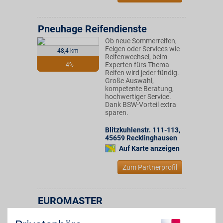
Pneuhage Reifendienste
Ob neue Sommerreifen,
Felgen oder Services wie
48,4 km
Reifenwechsel, beim
Experten fürs Thema
4%
Reifen wird jeder fündig.
Große Auswahl,
kompetente Beratung,
hochwertiger Service.
Dank BSW-Vorteil extra
sparen.
Blitzkuhlenstr. 111-113
,
45659
Recklinghausen
Auf Karte anzeigen
Zum Partnerprofil
EUROMASTER
Dem Experten für Reifen
und Autoservice
49,1 km