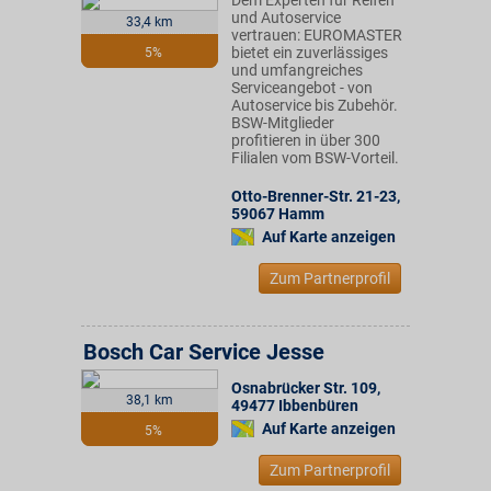
Dem Experten für Reifen
und Autoservice
33,4 km
vertrauen: EUROMASTER
bietet ein zuverlässiges
5%
und umfangreiches
Serviceangebot - von
Autoservice bis Zubehör.
BSW-Mitglieder
profitieren in über 300
Filialen vom BSW-Vorteil.
Otto-Brenner-Str. 21-23
,
59067
Hamm
Auf Karte anzeigen
Zum Partnerprofil
Bosch Car Service Jesse
Osnabrücker Str. 109
,
38,1 km
49477
Ibbenbüren
Auf Karte anzeigen
5%
Zum Partnerprofil