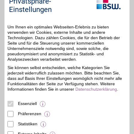
Privatsphäre-
vertrauen: EUROMASTER
Einstellungen
bietet ein zuverlässiges
5%
und umfangreiches
Serviceangebot - von
Autoservice bis Zubehör.
Um Ihnen ein optimales Webseiten-Erlebnis zu bieten
BSW-Mitglieder
profitieren in über 300
verwenden wir Cookies, externe Inhalte und andere
Filialen vom BSW-Vorteil.
Technologien. Dazu zählen Cookies, die für den Betrieb der
Seite und für die Steuerung unserer kommerziellen
Hallesche Str. 60
,
Unternehmensziele notwendig sind, sowie solche, die
44143
Dortmund
pseudonymisiert und anonymisiert zu Statistik- und
Auf Karte anzeigen
Analysezwecken verarbeitet werden.
Sie können selbst entscheiden, welche Kategorien Sie
Zum Partnerprofil
jederzeit widerruflich zulassen möchten. Bitte beachten Sie,
dass auf Basis Ihrer Einstellungen womöglich nicht mehr alle
Funktionalitäten der Seite zur Verfügung stehen. Weitere
Autohaus Horst Beyer GmbH
Informationen finden Sie in unserer
Datenschutzerklärung
.
Aplerbecker Str. 274
,
49,1 km
Essenziell
44309
Dortmund
Auf Karte anzeigen
7%
Präferenzen
Zum Partnerprofil
Statistiken