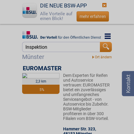
DIE NEUE BSW-APP
Alle Vorteile auf
mehr erfahren
einen Blick!
Startseite
Startseite
Jetzt BSW-Mitglied werden
Suche
Münster
Login
EUROMASTER
Dem Experten für Reifen
☎
0800 - 279 25 82
und Autoservice
2,3 km
vertrauen: EUROMASTER
bietet ein zuverlässiges
5%
und umfangreiches
Serviceangebot - von
Autoservice bis Zubehör.
BSW-Mitglieder
profitieren in über 300
Filialen vom BSW-Vorteil.
Hammer Str. 323
,
48153
Münster