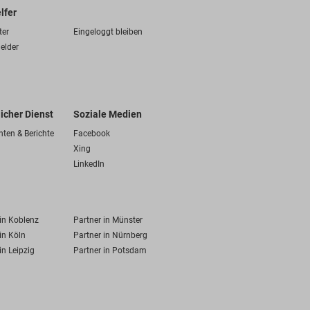
lfer
ter
Eingeloggt bleiben
elder
licher Dienst
Soziale Medien
hten & Berichte
Facebook
Xing
LinkedIn
 in Koblenz
Partner in Münster
in Köln
Partner in Nürnberg
in Leipzig
Partner in Potsdam