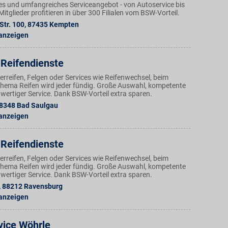
ges und umfangreiches Serviceangebot - von Autoservice bis
tglieder profitieren in über 300 Filialen vom BSW-Vorteil.
Str. 100
,
87435
Kempten
 anzeigen
Reifendienste
reifen, Felgen oder Services wie Reifenwechsel, beim
Thema Reifen wird jeder fündig. Große Auswahl, kompetente
wertiger Service. Dank BSW-Vorteil extra sparen.
8348
Bad Saulgau
 anzeigen
Reifendienste
reifen, Felgen oder Services wie Reifenwechsel, beim
Thema Reifen wird jeder fündig. Große Auswahl, kompetente
wertiger Service. Dank BSW-Vorteil extra sparen.
,
88212
Ravensburg
 anzeigen
vice Wöhrle