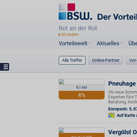
Rot an der Rot
Vorteilswelt
Aktuelles
Üb
Alle Treffer
Online-Partner
Vor
Pneuhage 
9,1 km
Ob neue Sommer
4%
Experten fürs 
Beratung, hoch
Europastr. 5
,
8
Auf Karte
Vergölst O