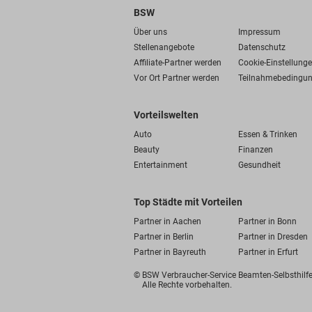
BSW
Über uns
Impressum
Stellenangebote
Datenschutz
Affiliate-Partner werden
Cookie-Einstellung
Vor Ort Partner werden
Teilnahmebedingu
Vorteilswelten
Auto
Essen & Trinken
Beauty
Finanzen
Entertainment
Gesundheit
Top Städte mit Vorteilen
Partner in Aachen
Partner in Bonn
Partner in Berlin
Partner in Dresden
Partner in Bayreuth
Partner in Erfurt
© BSW Verbraucher-Service
Beamten-Selbsthil
Alle Rechte vorbehalten.