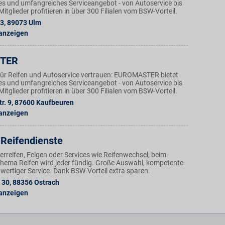
ges und umfangreiches Serviceangebot - von Autoservice bis
tglieder profitieren in über 300 Filialen vom BSW-Vorteil.
23
,
89073
Ulm
 anzeigen
TER
ür Reifen und Autoservice vertrauen: EUROMASTER bietet
ges und umfangreiches Serviceangebot - von Autoservice bis
tglieder profitieren in über 300 Filialen vom BSW-Vorteil.
r. 9
,
87600
Kaufbeuren
 anzeigen
Reifendienste
reifen, Felgen oder Services wie Reifenwechsel, beim
Thema Reifen wird jeder fündig. Große Auswahl, kompetente
wertiger Service. Dank BSW-Vorteil extra sparen.
. 30
,
88356
Ostrach
 anzeigen