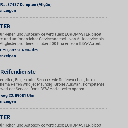
 19a
,
87437
Kempten (Allgäu)
 anzeigen
TER
ür Reifen und Autoservice vertrauen: EUROMASTER bietet
ges und umfangreiches Serviceangebot - von Autoservice bis
tglieder profitieren in über 300 Filialen vom BSW-Vorteil.
. 50
,
89231
Neu-Ulm
 anzeigen
Reifendienste
reifen, Felgen oder Services wie Reifenwechsel, beim
Thema Reifen wird jeder fündig. Große Auswahl, kompetente
wertiger Service. Dank BSW-Vorteil extra sparen.
nweg 22
,
89081
Ulm
 anzeigen
TER
ür Reifen und Autoservice vertrauen: EUROMASTER bietet