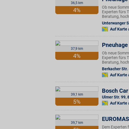
36,5 km
Ob neue Sommer
4%
Experten fürs 
Beratung, hoch
Unterwanger St
Auf Karte
Pneuhage 
37,9 km
Ob neue Sommer
4%
Experten fürs 
Beratung, hoch
Berkacher Str.
Auf Karte
Bosch Car
39,1 km
Ulmer Str. 99
,
5%
Auf Karte
EUROMAS
39,7 km
Dem Experten f