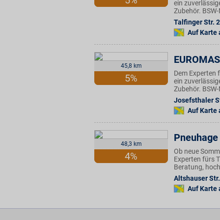
5%
ein zuverlässi
Zubehör. BSW-Mi
Talfinger Str. 
Auf Karte
EUROMAS
45,8 km
Dem Experten f
5%
ein zuverlässi
Zubehör. BSW-Mi
Josefsthaler St
Auf Karte
Pneuhage 
48,3 km
Ob neue Sommer
4%
Experten fürs 
Beratung, hoch
Altshauser Str
Auf Karte