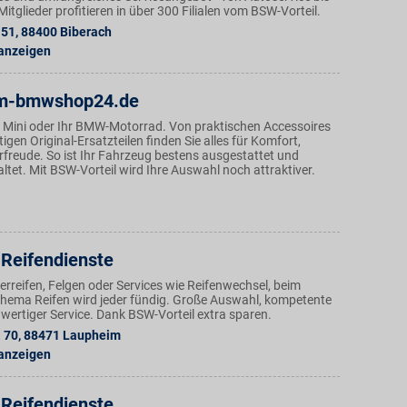
tglieder profitieren in über 300 Filialen vom BSW-Vorteil.
 51
,
88400
Biberach
 anzeigen
m-bmwshop24.de
 Mini oder Ihr BMW-Motorrad. Von praktischen Accessoires
igen Original-Ersatzteilen finden Sie alles für Komfort,
rfreude. So ist Ihr Fahrzeug bestens ausgestattet und
taltet. Mit BSW-Vorteil wird Ihre Auswahl noch attraktiver.
Reifendienste
reifen, Felgen oder Services wie Reifenwechsel, beim
Thema Reifen wird jeder fündig. Große Auswahl, kompetente
wertiger Service. Dank BSW-Vorteil extra sparen.
. 70
,
88471
Laupheim
 anzeigen
Reifendienste