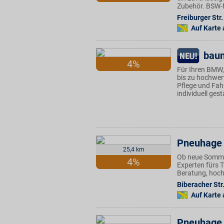
Zubehör. BSW-Mi
Freiburger Str.
Auf Karte
bau
4%
Für Ihren BMW,
bis zu hochwert
Pflege und Fah
individuell ges
Pneuhage 
25,4 km
Ob neue Sommer
4%
Experten fürs 
Beratung, hoch
Biberacher Str
Auf Karte
Pneuhage 