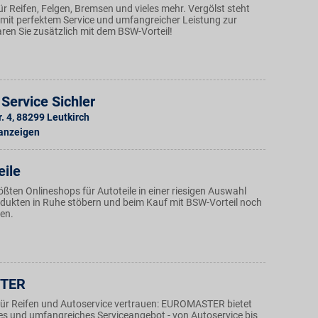
für Reifen, Felgen, Bremsen und vieles mehr. Vergölst steht
mit perfektem Service und umfangreicher Leistung zur
ren Sie zusätzlich mit dem BSW-Vorteil!
Service Sichler
. 4
,
88299
Leutkirch
 anzeigen
eile
ößten Onlineshops für Autoteile in einer riesigen Auswahl
ukten in Ruhe stöbern und beim Kauf mit BSW-Vorteil noch
ren.
TER
ür Reifen und Autoservice vertrauen: EUROMASTER bietet
ges und umfangreiches Serviceangebot - von Autoservice bis