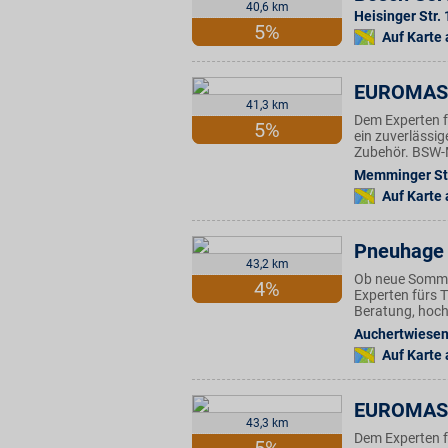
40,6 km
Heisinger Str.
5%
Auf Karte
EUROMAS
41,3 km
Dem Experten f
5%
ein zuverlässi
Zubehör. BSW-Mi
Memminger Str
Auf Karte
Pneuhage 
43,2 km
Ob neue Sommer
4%
Experten fürs 
Beratung, hoch
Auchertwiese
Auf Karte
EUROMAS
43,3 km
Dem Experten f