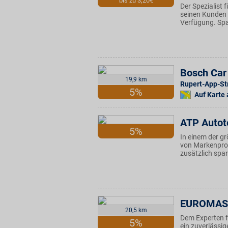
bis zu 3,20€
Der Spezialist 
seinen Kunden 
Verfügung. Spa
Bosch Car 
19,9 km
Rupert-App-Str
5%
Auf Karte
ATP Autot
5%
In einem der gr
von Markenprod
zusätzlich spa
EUROMAS
20,5 km
Dem Experten f
5%
ein zuverlässi