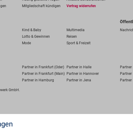
ngen
Mitgliedschaft kündigen
Vertrag widerrufen
Öffent
Kind & Baby
Multimedia
Nachric
Lotto & Gewinnen
Reisen
Mode
Sport & Freizeit
Partner in Frankfurt (Oder)
Partner in Halle
Partner
Partner in Frankfurt (Main)
Partner in Hannover
Partner 
Partner in Hamburg
Partner in Jena
Partner 
fewerk GmbH.
ngen