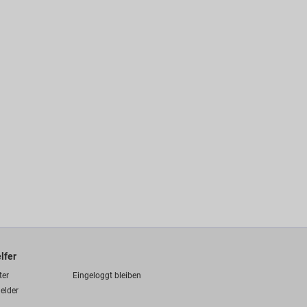
lfer
ter
Eingeloggt bleiben
elder