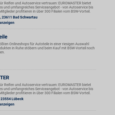
ür Reifen und Autoservice vertrauen: EUROMASTER bietet
ges und umfangreiches Serviceangebot - von Autoservice bis
tglieder profitieren in über 300 Filialen vom BSW-Vorteil.
4
,
23611
Bad Schwartau
 anzeigen
eile
ößten Onlineshops für Autoteile in einer riesigen Auswahl
ukten in Ruhe stöbern und beim Kauf mit BSW-Vorteil noch
ren.
TER
ür Reifen und Autoservice vertrauen: EUROMASTER bietet
ges und umfangreiches Serviceangebot - von Autoservice bis
tglieder profitieren in über 300 Filialen vom BSW-Vorteil.
23554
Lübeck
 anzeigen