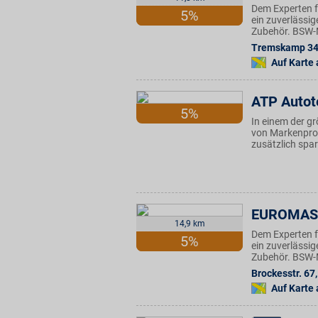
Dem Experten f
5%
ein zuverlässi
Zubehör. BSW-Mi
Tremskamp 3
Auf Karte
ATP Autot
5%
In einem der gr
von Markenprod
zusätzlich spa
EUROMAS
14,9 km
Dem Experten f
5%
ein zuverlässi
Zubehör. BSW-Mi
Brockesstr. 67
,
Auf Karte