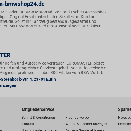
m-bmwshop24.de
 Mini oder Ihr BMW-Motorrad. Von praktischen Accessoires
igen Original-Ersatzteilen finden Sie alles für Komfort,
rfreude. So ist Ihr Fahrzeug bestens ausgestattet und
taltet. Mit BSW-Vorteil wird Ihre Auswahl noch attraktiver.
TER
ür Reifen und Autoservice vertrauen: EUROMASTER bietet
ges und umfangreiches Serviceangebot - von Autoservice bis
tglieder profitieren in über 300 Filialen vom BSW-Vorteil.
-Steenbock-Str. 4
,
23701
Eutin
 anzeigen
Mitgliederservice
Sparhe
Beitritt & Konditionen
Freunde werben
Newslet
Kontakt
Alle BSW-Partner anzeigen
Bonusm
en
Häufig gestellte Fragen
Aktuelle Sonderaktionen