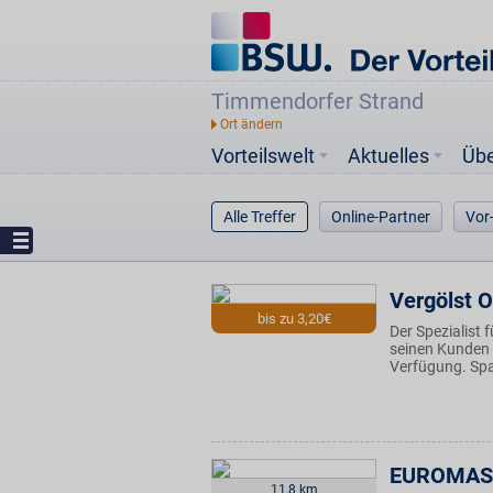
Timmendorfer Strand
Vorteilswelt
Aktuelles
Üb
Alle Treffer
Online-Partner
Vor
Vergölst O
bis zu 3,20€
Der Spezialist 
seinen Kunden 
Verfügung. Spa
EUROMAS
11,8 km