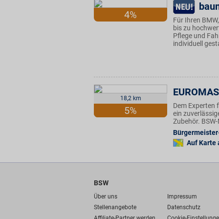
bau
4%
Für Ihren BMW,
bis zu hochwert
Pflege und Fah
individuell ges
EUROMAS
18,2 km
Dem Experten f
5%
ein zuverlässi
Zubehör. BSW-Mi
Bürgermeister
Auf Karte
BSW
Über uns
Impressum
Stellenangebote
Datenschutz
Affiliate-Partner werden
Cookie-Einstellung