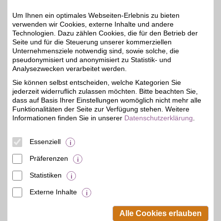
Um Ihnen ein optimales Webseiten-Erlebnis zu bieten
Zum Partnerprofil
verwenden wir Cookies, externe Inhalte und andere
Technologien. Dazu zählen Cookies, die für den Betrieb der
Seite und für die Steuerung unserer kommerziellen
comma
Unternehmensziele notwendig sind, sowie solche, die
pseudonymisiert und anonymisiert zu Statistik- und
Feminine Mode für jeden
Anlass: Ob Job, Freizeit
Analysezwecken verarbeitet werden.
4% + 4%
oder Feierlichkeit - unser
Sie können selbst entscheiden, welche Kategorien Sie
Partner entwirft
jederzeit widerruflich zulassen möchten. Bitte beachten Sie,
individuelle und moderne
Kleidung sowie
dass auf Basis Ihrer Einstellungen womöglich nicht mehr alle
Accessoires von hoher
Funktionalitäten der Seite zur Verfügung stehen. Weitere
Qualität für Frauen. Mit
Informationen finden Sie in unserer
Datenschutzerklärung
.
BSW-Vorteil bestellen und
sparen!
Essenziell
Zum Partnerprofil
Präferenzen
Statistiken
mehr anzeigen
Externe Inhalte
© BSW Verbraucher-Service
Beamten-Selbsthilfewerk GmbH.
Alle Cookies erlauben
Alle Rechte vorbehalten.