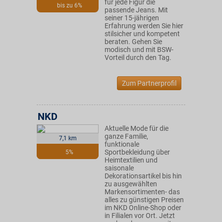
für jede Figur die
bis zu 6%
passende Jeans. Mit
seiner 15-jährigen
Erfahrung werden Sie hier
stilsicher und kompetent
beraten. Gehen Sie
modisch und mit BSW-
Vorteil durch den Tag.
Zum Partnerprofil
NKD
Aktuelle Mode für die
ganze Familie,
7,1 km
funktionale
Sportbekleidung über
5%
Heimtextilien und
saisonale
Dekorationsartikel bis hin
zu ausgewählten
Markensortimenten- das
alles zu günstigen Preisen
im NKD Online-Shop oder
in Filialen vor Ort. Jetzt