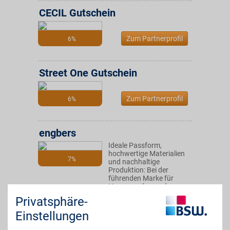
CECIL Gutschein
Zum Partnerprofil
6%
Street One Gutschein
Zum Partnerprofil
6%
engbers
Ideale Passform,
hochwertige Materialien
7%
und nachhaltige
Produktion: Bei der
führenden Marke für
Herrenmode aus dem
modernen und vielfältigen
Privatsphäre-
Sortiment bestellen. BSW-
Mitglieder profitieren
Einstellungen
zusätzlich.