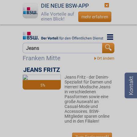
DIE NEUE BSW-APP
Alle Vorteile auf
mehr erfahren
einen Blick!
Startseite
Startseite
Jetzt BSW-Mitglied werden
Suche
Franken Mitte
Login
JEANS FRITZ
Jeans Fritz - der Denim-
☎
0800 - 279 25 82
Spezialist für Damen und
5%
Herren! Modische Jeans
in verschiedenen
Passformen sowie eine
große Auswahl an
Casual-Mode und
Accessoires. BSW-
Mitglieder sparen online
und in den Filialen!