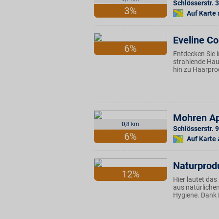
Schlösserstr. 
3%
Auf Karte
Eveline C
6%
Entdecken Sie 
strahlende Hau
hin zu Haarpro
Mohren A
0,8 km
Schlösserstr. 9
6%
Auf Karte
Naturprod
12%
Hier lautet das
aus natürlichen
Hygiene. Dank B