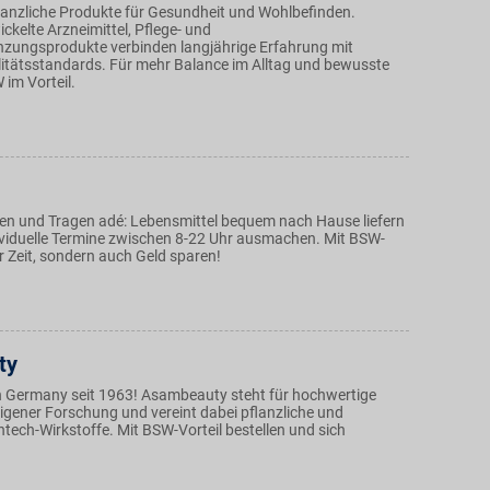
flanzliche Produkte für Gesundheit und Wohlbefinden.
ickelte Arzneimittel, Pflege- und
zungsprodukte verbinden langjährige Erfahrung mit
tätsstandards. Für mehr Balance im Alltag und bewusste
 im Vorteil.
n und Tragen adé: Lebensmittel bequem nach Hause liefern
ividuelle Termine zwischen 8-22 Uhr ausmachen. Mit BSW-
ur Zeit, sondern auch Geld sparen!
ty
 Germany seit 1963! Asambeauty steht für hochwertige
igener Forschung und vereint dabei pflanzliche und
tech-Wirkstoffe. Mit BSW-Vorteil bestellen und sich