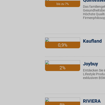
Quintesse
bis zu 7%
Das familienge
Gesundheitsber
Höchste Qualitä
Firmenphilosop
Kaufland
0,9%
Joybuy
2%
Entdecken Sie 
Lifestyle Produ
exklusiven BSW 
RIVIERA