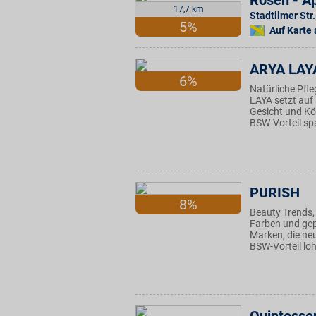
Rosen - Ap
17,7 km
Stadtilmer Str.
5%
Auf Karte
ARYA LAY
6%
Natürliche Pfl
LAYA setzt auf
Gesicht und Kör
BSW-Vorteil spa
PURISH
8%
Beauty Trends,
Farben und gep
Marken, die ne
BSW-Vorteil loh