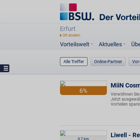
Erfurt
Vorteilswelt
Aktuelles
Üb
Alle Treffer
Online-Partner
Vor
MiiN Cosm
6%
Verwöhnen Sie 
Jetzt ausgewä
Vorteilen spare
Liwell - 
0,7 km