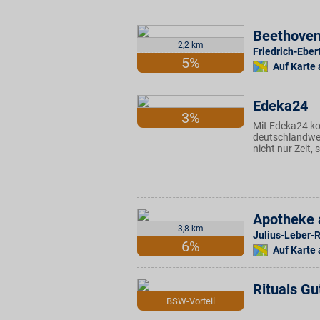
Beethove
2,2 km
Friedrich-Ebert
5%
Auf Karte
Edeka24
3%
Mit Edeka24 k
deutschlandwei
nicht nur Zeit,
Apotheke 
3,8 km
Julius-Leber-R
6%
Auf Karte
Rituals Gu
BSW-Vorteil