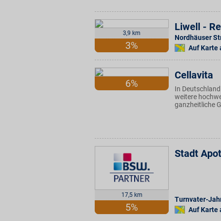
Liwell - 
3,9 km
Nordhäuser Str
3%
Auf Karte
Cellavita
6%
In Deutschland
weitere hochwe
ganzheitliche G
Stadt Apot
17,5 km
Turnvater-Jahn
5%
Auf Karte