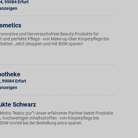
34
,
99084
Erfurt
 anzeigen
osmetics
innovative und tierversuchsfreie Beauty-Produkte für
t und perfekte Pflege - von Make-up über Körperpflege bis
dukten. Jetzt shoppen und mit BSW sparen!
potheke
,
99084
Erfurt
 anzeigen
ukte Schwarz
 Motto "Natur pur"! Unser erfahrener Partner bietet Produkte
, hochwertigen Inhaltsstoffen - von Körperpflege bis
SW-Vorteil bei der Bestellung extra sparen.