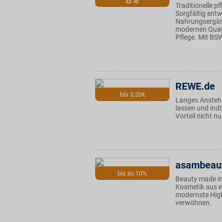
8%
Traditionelle p
Sorgfältig entw
Nahrungsergän
modernen Quali
Pflege. Mit BSW
REWE.de
bis 3,20€
Langes Anstehe
lassen und ind
Vorteil nicht n
asambeau
bis zu 10%
Beauty made in
Kosmetik aus e
modernste High
verwöhnen.