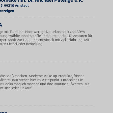
otheke Inh. Dr. Michael Patenge e.K.
 5
,
99310
Arnstadt
 anzeigen
A
ege mit Tradition. Hochwertige Naturkosmetik von ARYA
 ausgewählte Inhaltsstoffe und durchdachte Rezepturen für
per. Sanft zur Haut und entwickelt mit viel Erfahrung. Mit
ren Sie bei jeder Bestellung.
 die Spaß machen. Moderne Make-up Produkte, frische
flegte Haut stehen hier im Mittelpunkt. Entdecken Sie
ue Looks möglich machen und Ihre Routine aufwerten. Mit
nt sich jeder Einkauf.