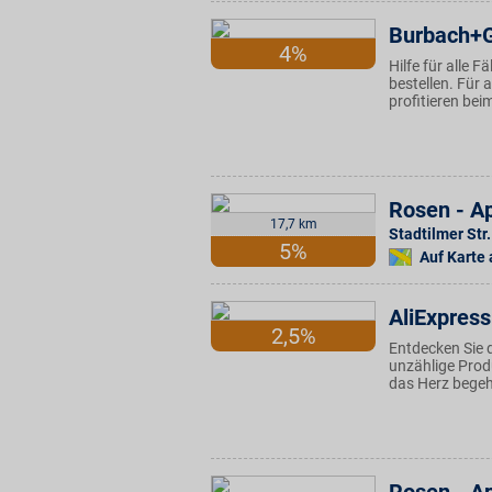
Burbach+
4%
Hilfe für alle 
bestellen. Für 
profitieren bei
Rosen - Ap
17,7 km
Stadtilmer Str
5%
Auf Karte
AliExpress
2,5%
Entdecken Sie d
unzählige Produ
das Herz begehr