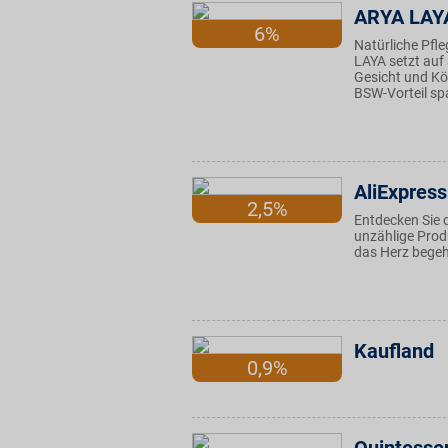
ARYA LAY
6%
Natürliche Pfl
LAYA setzt auf
Gesicht und Kör
BSW-Vorteil spa
AliExpress
2,5%
Entdecken Sie d
unzählige Produ
das Herz begehr
Kaufland
0,9%