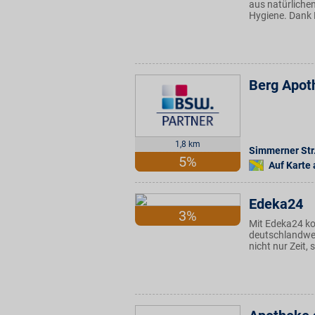
aus natürlichen
Hygiene. Dank B
Berg Apot
1,8 km
Simmerner Str
5%
Auf Karte
Edeka24
3%
Mit Edeka24 k
deutschlandwei
nicht nur Zeit,