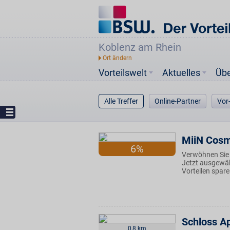
Koblenz am Rhein
Vorteilswelt
Aktuelles
Üb
Alle Treffer
Online-Partner
Vor
MiiN Cosm
6%
Verwöhnen Sie 
Jetzt ausgewä
Vorteilen spare
Schloss A
0,8 km