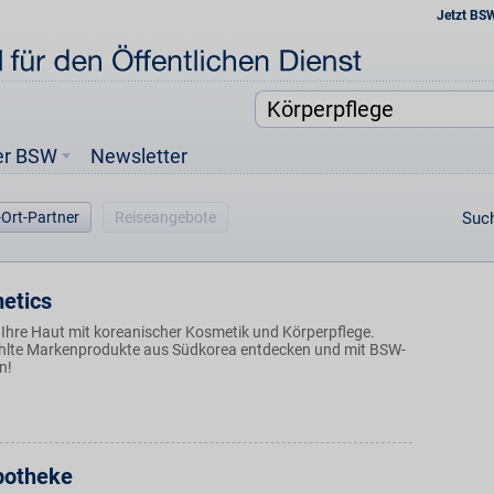
Jetzt BS
er BSW
Newsletter
-Ort-Partner
Reiseangebote
Such
etics
Ihre Haut mit koreanischer Kosmetik und Körperpflege.
hlte Markenprodukte aus Südkorea entdecken und mit BSW-
n!
potheke