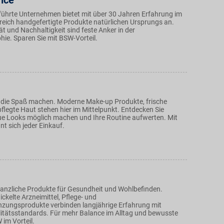
nce
führte Unternehmen bietet mit über 30 Jahren Erfahrung im
eich handgefertigte Produkte natürlichen Ursprungs an.
t und Nachhaltigkeit sind feste Anker in der
hie. Sparen Sie mit BSW-Vorteil.
 die Spaß machen. Moderne Make-up Produkte, frische
flegte Haut stehen hier im Mittelpunkt. Entdecken Sie
ue Looks möglich machen und Ihre Routine aufwerten. Mit
nt sich jeder Einkauf.
flanzliche Produkte für Gesundheit und Wohlbefinden.
ickelte Arzneimittel, Pflege- und
zungsprodukte verbinden langjährige Erfahrung mit
tätsstandards. Für mehr Balance im Alltag und bewusste
 im Vorteil.