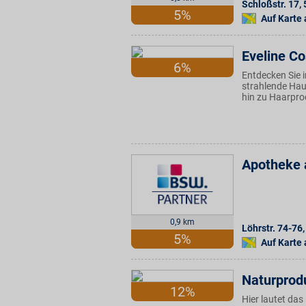
Schloßstr. 17
,
5%
Auf Karte
Eveline C
6%
Entdecken Sie 
strahlende Hau
hin zu Haarpro
Apotheke 
0,9 km
Löhrstr. 74-76
,
5%
Auf Karte
Naturprod
12%
Hier lautet das