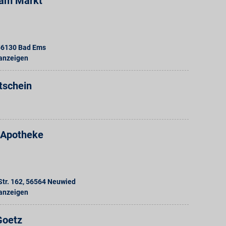
 am Markt
56130
Bad Ems
 anzeigen
tschein
-Apotheke
tr. 162
,
56564
Neuwied
 anzeigen
Goetz