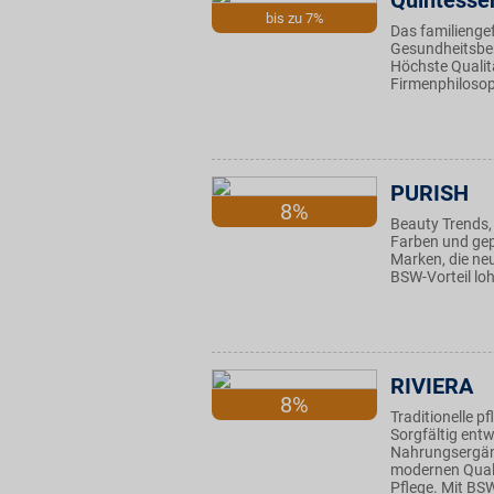
Quintesse
bis zu 7%
Das familienge
Gesundheitsber
Höchste Qualitä
Firmenphilosop
PURISH
8%
Beauty Trends,
Farben und gep
Marken, die ne
BSW-Vorteil loh
RIVIERA
8%
Traditionelle p
Sorgfältig entw
Nahrungsergän
modernen Quali
Pflege. Mit BSW