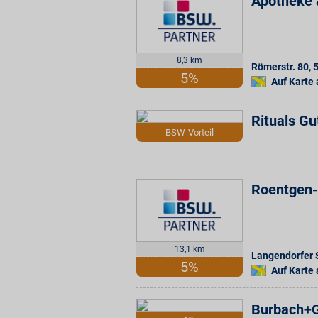
Apotheke
8,3 km
Römerstr. 80
,
5%
Auf Karte
Rituals Gu
BSW-Vorteil
Roentgen
13,1 km
Langendorfer S
5%
Auf Karte
Burbach+