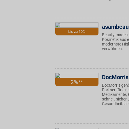
asambeau
bis zu 10%
Beauty made in
Kosmetik aus e
modernste High
verwöhnen.
DocMorris
2%**
DocMorris gehö
Partner für ein
Medikamente, P
schnell, sicher
Gesundheitsser