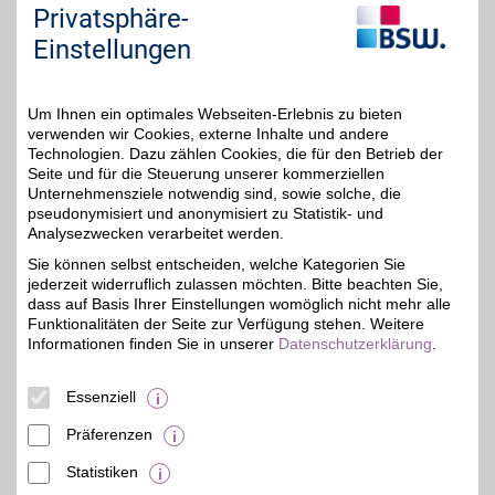
günstig und bequem
Privatsphäre-
online bestellen. Als BSW-
Mitglied shoppen und
Einstellungen
beste Vorteile bekommen!
Zum Partnerprofil
Um Ihnen ein optimales Webseiten-Erlebnis zu bieten
verwenden wir Cookies, externe Inhalte und andere
Technologien. Dazu zählen Cookies, die für den Betrieb der
Seite und für die Steuerung unserer kommerziellen
Batterie24.de
Unternehmensziele notwendig sind, sowie solche, die
pseudonymisiert und anonymisiert zu Statistik- und
Energie für jeden Bedarf.
Hochwertige Batterien
Analysezwecken verarbeitet werden.
3%
und Akkus für Haushalt,
Sie können selbst entscheiden, welche Kategorien Sie
Elektronik und Fahrzeuge
jederzeit widerruflich zulassen möchten. Bitte beachten Sie,
sorgen dafür, dass Ihnen
nie der Strom ausgeht.
dass auf Basis Ihrer Einstellungen womöglich nicht mehr alle
Mit großer Auswahl und
Funktionalitäten der Seite zur Verfügung stehen. Weitere
schneller Lieferung finden
Informationen finden Sie in unserer
Datenschutzerklärung
.
Sie immer die passende
Lösung für Ihre Geräte.
Mit BSW-Vorteil
Essenziell
zuverlässig profitieren.
Präferenzen
Zum Partnerprofil
Statistiken