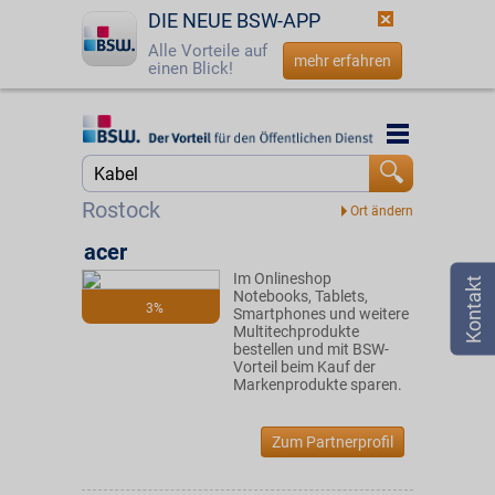
DIE NEUE BSW-APP
Alle Vorteile auf
mehr erfahren
einen Blick!
Startseite
Startseite
Jetzt BSW-Mitglied werden
Suche
Rostock
Login
acer
Im Onlineshop
☎
0800 - 279 25 82
Notebooks, Tablets,
3%
Smartphones und weitere
Multitechprodukte
bestellen und mit BSW-
Vorteil beim Kauf der
Markenprodukte sparen.
Zum Partnerprofil