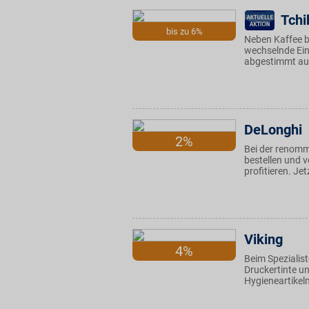
Tchi
bis zu 6%
Neben Kaffee bi
wechselnde Ein
abgestimmt auf
DeLonghi
2%
Bei der renomm
bestellen und v
profitieren. Je
Viking
4%
Beim Spezialist
Druckertinte u
Hygieneartikel