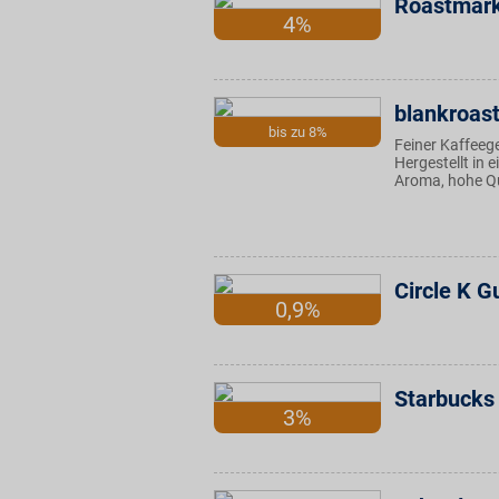
Roastmark
4%
blankroas
bis zu 8%
Feiner Kaffeeg
Hergestellt in 
Aroma, hohe Qua
Circle K G
0,9%
Starbucks
3%