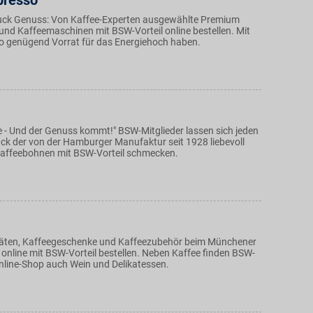
presso
luck Genuss: Von Kaffee-Experten ausgewählte Premium
und Kaffeemaschinen mit BSW-Vorteil online bestellen. Mit
 genügend Vorrat für das Energiehoch haben.
e - Und der Genuss kommt!" BSW-Mitglieder lassen sich jeden
uck der von der Hamburger Manufaktur seit 1928 liebevoll
Kaffeebohnen mit BSW-Vorteil schmecken.
täten, Kaffeegeschenke und Kaffeezubehör beim Münchener
 online mit BSW-Vorteil bestellen. Neben Kaffee finden BSW-
Online-Shop auch Wein und Delikatessen.