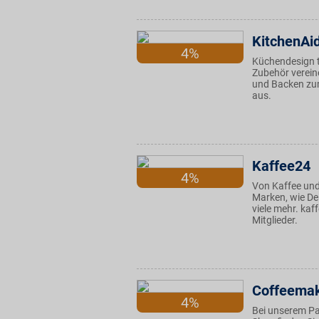
KitchenAi
4%
Küchendesign t
Zubehör vereine
und Backen zum
aus.
Kaffee24
4%
Von Kaffee un
Marken, wie D
viele mehr. kaf
Mitglieder.
Coffeema
4%
Bei unserem Par