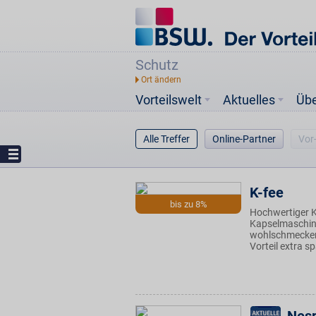
Schutz
Vorteilswelt
Aktuelles
Üb
Alle Treffer
Online-Partner
Vor
K-fee
bis zu 8%
Hochwertiger K
Kapselmaschin
wohlschmecken
Vorteil extra s