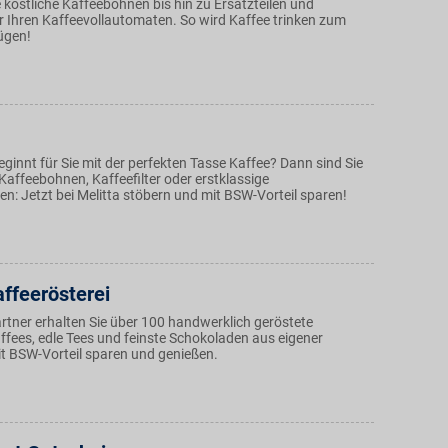
 köstliche Kaffeebohnen bis hin zu Ersatzteilen und
ür Ihren Kaffeevollautomaten. So wird Kaffee trinken zum
ügen!
eginnt für Sie mit der perfekten Tasse Kaffee? Dann sind Sie
b Kaffeebohnen, Kaffeefilter oder erstklassige
n: Jetzt bei Melitta stöbern und mit BSW-Vorteil sparen!
affeerösterei
rtner erhalten Sie über 100 handwerklich geröstete
ffees, edle Tees und feinste Schokoladen aus eigener
t BSW-Vorteil sparen und genießen.