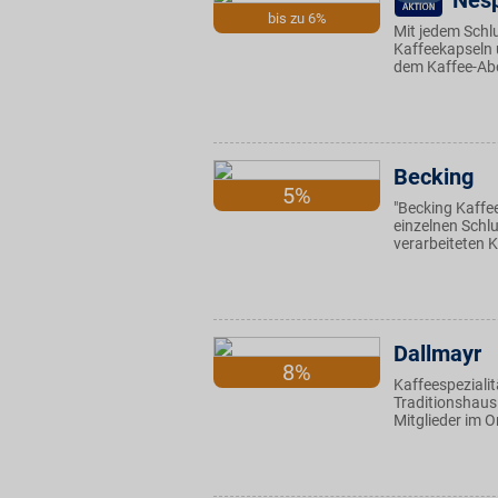
Nes
bis zu 6%
Mit jedem Sch
Kaffeekapseln 
dem Kaffee-Abo
Becking
5%
"Becking Kaffe
einzelnen Schl
verarbeiteten 
Dallmayr
8%
Kaffeespeziali
Traditionshaus
Mitglieder im 