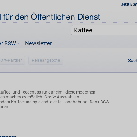
Jetzt BS
er BSW
Newsletter
-Ort-Partner
Reiseangebote
Such
affee- und Teegenuss für daheim - diese modernen
en machen es möglich! Große Auswahl an
dem Kaffee und spielend leichte Handhabung. Dank BSW-
paren.