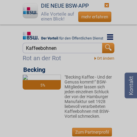
DIE NEUE BSW-APP
Alle Vorteile auf
mehr erfahren
einen Blick!
Startseite
Startseite
Jetzt BSW-Mitglied werden
Suche
Rot an der Rot
Login
Becking
"Becking Kaffee - Und der
☎
0800 - 279 25 82
Genuss kommt!" BSW-
5%
Mitglieder lassen sich
jeden einzelnen Schluck
der von der Hamburger
Manufaktur seit 1928
liebevoll verarbeiteten
Kaffeebohnen mit BSW-
Vorteil schmecken.
Zum Partnerprofil