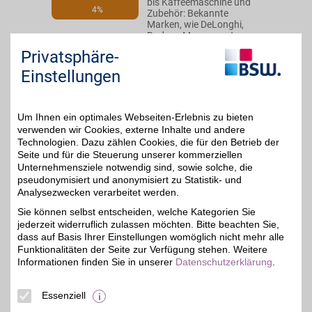
bis Kaffeemaschine und
4%
Zubehör: Bekannte
Marken, wie DeLonghi,
Bodum, Moccamaster,
Lavazza und Fornara
Privatsphäre-
sowie viele mehr.
kaffee24.de - ein Online-
Einstellungen
Shop von Wasgau mit
Vorteil für BSW-
Mitglieder.
Um Ihnen ein optimales Webseiten-Erlebnis zu bieten
verwenden wir Cookies, externe Inhalte und andere
Zum Partnerprofil
Technologien. Dazu zählen Cookies, die für den Betrieb der
Seite und für die Steuerung unserer kommerziellen
Unternehmensziele notwendig sind, sowie solche, die
pseudonymisiert und anonymisiert zu Statistik- und
DeLonghi
Analysezwecken verarbeitet werden.
Bei der renommierten
Sie können selbst entscheiden, welche Kategorien Sie
Marke Produkte im
2%
jederzeit widerruflich zulassen möchten. Bitte beachten Sie,
Bereich Kaffee und Küche
bestellen und von der
dass auf Basis Ihrer Einstellungen womöglich nicht mehr alle
einzigartigen
Funktionalitäten der Seite zur Verfügung stehen. Weitere
Kombination aus Stil und
Informationen finden Sie in unserer
Datenschutzerklärung
.
Leistung profitieren. Jetzt
von der Qualität
überzeugen lassen und
Essenziell
mit BSW sparen.