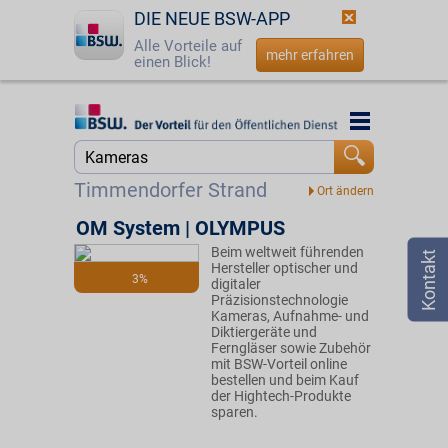
DIE NEUE BSW-APP
Alle Vorteile auf
mehr erfahren
einen Blick!
Startseite
Startseite
Jetzt BSW-Mitglied werden
Suche
Timmendorfer Strand
Login
OM System | OLYMPUS
Beim weltweit führenden
☎
0800 - 279 25 82
Hersteller optischer und
3%
digitaler
Präzisionstechnologie
Kameras, Aufnahme- und
Diktiergeräte und
Ferngläser sowie Zubehör
mit BSW-Vorteil online
bestellen und beim Kauf
der Hightech-Produkte
sparen.