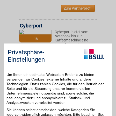
Zum Partnerprofil
Cyberport
Cyberport bietet vom
Notebook bis zur
1%
Kaffeemaschine eine
breite Auswahl an
Markenartieln mit
Privatsphäre-
Tiefpreisgarantie.
Sicheres Einkaufen mit
Einstellungen
BSW-Vorteil bei einem der
erfolgreichsten
Elektronikhändler - TÜV
zertifiziert!
Um Ihnen ein optimales Webseiten-Erlebnis zu bieten
verwenden wir Cookies, externe Inhalte und andere
Technologien. Dazu zählen Cookies, die für den Betrieb der
Zum Partnerprofil
Seite und für die Steuerung unserer kommerziellen
Unternehmensziele notwendig sind, sowie solche, die
pseudonymisiert und anonymisiert zu Statistik- und
Analysezwecken verarbeitet werden.
MediaMarkt
Sie können selbst entscheiden, welche Kategorien Sie
Jetzt im Onlineshop
jederzeit widerruflich zulassen möchten. Bitte beachten Sie,
Unterhaltungselektronik