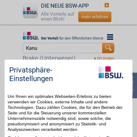
DIE NEUE BSW-APP
Alle Vorteile auf
mehr erfahren
einen Blick!
Startseite
Startseite
Jetzt BSW-Mitglied werden
Suche
Brake (Unterweser)
Login
Privatsphäre-
Globetrotter Gutschein
Einstellungen
☎
0800 - 279 25 82
Zum Partnerprofil
7%
Um Ihnen ein optimales Webseiten-Erlebnis zu bieten
verwenden wir Cookies, externe Inhalte und andere
Technologien. Dazu zählen Cookies, die für den Betrieb der
Seite und für die Steuerung unserer kommerziellen
Unternehmensziele notwendig sind, sowie solche, die
pseudonymisiert und anonymisiert zu Statistik- und
Analysezwecken verarbeitet werden.