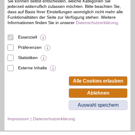
Sie können selbst entscheiden, welche Kategorien Sie
jederzeit widerruflich zulassen möchten. Bitte beachten Sie,
dass auf Basis Ihrer Einstellungen womöglich nicht mehr alle
Funktionalitäten der Seite zur Verfügung stehen. Weitere
Informationen finden Sie in unserer
Datenschutzerklärung
.
© BSW Verbraucher-Service
Beamten-Selbsthilfewerk GmbH.
Alle Rechte vorbehalten.
Essenziell
Präferenzen
Statistiken
Externe Inhalte
Alle Cookies erlauben
Ablehnen
Auswahl speichern
Impressum
Datenschutzerklärung