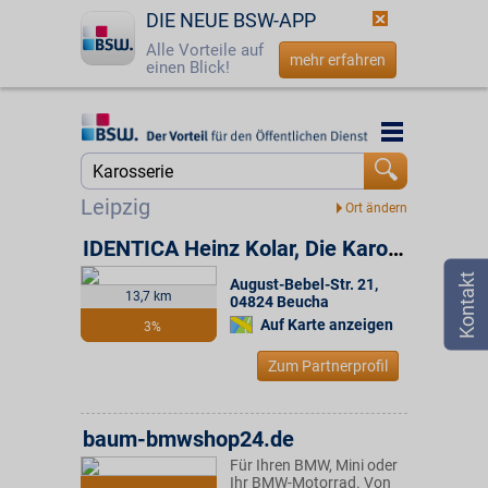
DIE NEUE BSW-APP
Alle Vorteile auf
mehr erfahren
einen Blick!
Startseite
Startseite
Jetzt BSW-Mitglied werden
Suche
Leipzig
Login
IDENTICA Heinz Kolar, Die Karosserie- und Lackexperten
August-Bebel-Str. 21
,
☎
0800 - 279 25 82
13,7 km
04824
Beucha
Auf Karte anzeigen
3%
Zum Partnerprofil
baum-bmwshop24.de
Für Ihren BMW, Mini oder
Ihr BMW-Motorrad. Von