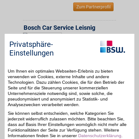
Zum Partnerprofil
Bosch Car Service Leisnig
Am Donnerberg 2a
,
42,8 km
Privatsphäre-
04703
Leisnig
Auf Karte anzeigen
5%
Einstellungen
Zum Partnerprofil
Um Ihnen ein optimales Webseiten-Erlebnis zu bieten
verwenden wir Cookies, externe Inhalte und andere
Bosch Car Service Torgau
Technologien. Dazu zählen Cookies, die für den Betrieb der
Seite und für die Steuerung unserer kommerziellen
Eilenburger Str. 79c
,
Unternehmensziele notwendig sind, sowie solche, die
47,9 km
04860
Torgau
pseudonymisiert und anonymisiert zu Statistik- und
Auf Karte anzeigen
Analysezwecken verarbeitet werden.
5%
Sie können selbst entscheiden, welche Kategorien Sie
Zum Partnerprofil
jederzeit widerruflich zulassen möchten. Bitte beachten Sie,
dass auf Basis Ihrer Einstellungen womöglich nicht mehr alle
Funktionalitäten der Seite zur Verfügung stehen. Weitere
Bosch Car Service Maluck GmbH
Informationen finden Sie in unserer
Datenschutzerklärung
.