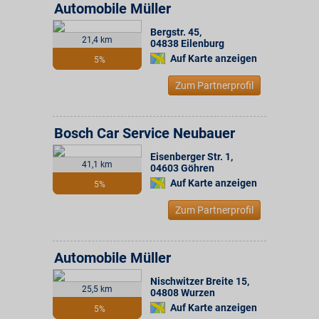
Automobile Müller
Bergstr. 45
,
21,4 km
04838
Eilenburg
Auf Karte anzeigen
5%
Zum Partnerprofil
Bosch Car Service Neubauer
Eisenberger Str. 1
,
41,1 km
04603
Göhren
Auf Karte anzeigen
5%
Zum Partnerprofil
Automobile Müller
Nischwitzer Breite 15
,
25,5 km
04808
Wurzen
Auf Karte anzeigen
5%