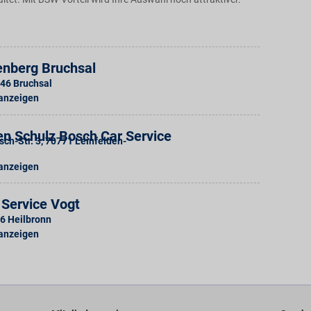
enberg Bruchsal
46
Bruchsal
 anzeigen
n Schulz Bosch Car Service
sch-Str. 3
,
70771
Leinfelden-
 anzeigen
 Service Vogt
6
Heilbronn
 anzeigen