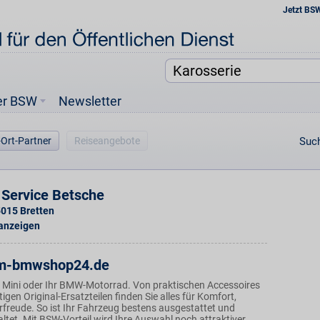
Jetzt BS
er BSW
Newsletter
-Ort-Partner
Reiseangebote
Such
 Service Betsche
5015
Bretten
 anzeigen
m-bmwshop24.de
 Mini oder Ihr BMW-Motorrad. Von praktischen Accessoires
igen Original-Ersatzteilen finden Sie alles für Komfort,
rfreude. So ist Ihr Fahrzeug bestens ausgestattet und
taltet. Mit BSW-Vorteil wird Ihre Auswahl noch attraktiver.