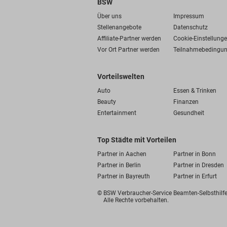
BSW
Über uns
Impressum
Stellenangebote
Datenschutz
Affiliate-Partner werden
Cookie-Einstellung
Vor Ort Partner werden
Teilnahmebedingu
Vorteilswelten
Auto
Essen & Trinken
Beauty
Finanzen
Entertainment
Gesundheit
Top Städte mit Vorteilen
Partner in Aachen
Partner in Bonn
Partner in Berlin
Partner in Dresden
Partner in Bayreuth
Partner in Erfurt
© BSW Verbraucher-Service
Beamten-Selbsthil
Alle Rechte vorbehalten.