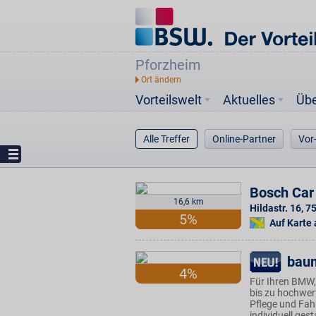
Pforzheim
Vorteilswelt
Aktuelles
Üb
Alle Treffer
Online-Partner
Vor
Bosch Car
16,6 km
Hildastr. 16
,
7
5%
Auf Karte
bau
4%
Für Ihren BMW,
bis zu hochwert
Pflege und Fah
individuell ges