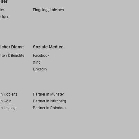
lfer
ter
Eingeloggt bleiben
elder
licher Dienst
Soziale Medien
hten & Berichte
Facebook
Xing
LinkedIn
 in Koblenz
Partner in Münster
in Köln
Partner in Nürnberg
in Leipzig
Partner in Potsdam