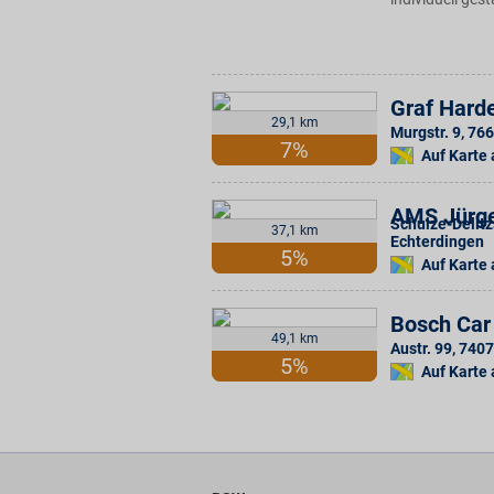
Graf Hard
29,1 km
Murgstr. 9
,
766
7%
Auf Karte
AMS Jürge
Schulze-Delitz
37,1 km
Echterdingen
5%
Auf Karte
Bosch Car
49,1 km
Austr. 99
,
7407
5%
Auf Karte