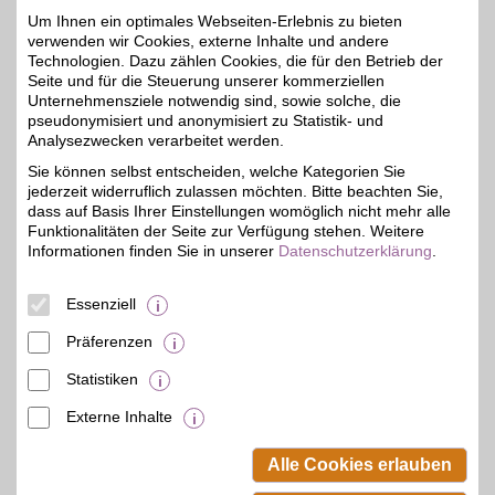
Beratungen rund ums
Um Ihnen ein optimales Webseiten-Erlebnis zu bieten
Tier mit wertvollen Tipps.
verwenden wir Cookies, externe Inhalte und andere
Technologien. Dazu zählen Cookies, die für den Betrieb der
Seite und für die Steuerung unserer kommerziellen
Zum Partnerprofil
Unternehmensziele notwendig sind, sowie solche, die
pseudonymisiert und anonymisiert zu Statistik- und
Analysezwecken verarbeitet werden.
ROSSMANN
Sie können selbst entscheiden, welche Kategorien Sie
jederzeit widerruflich zulassen möchten. Bitte beachten Sie,
Beim bekannten Drogerie-
Markt eine Vielzahl an
dass auf Basis Ihrer Einstellungen womöglich nicht mehr alle
2%
Produkten des täglichen
Funktionalitäten der Seite zur Verfügung stehen. Weitere
Bedarfs mit zahlreichen
Informationen finden Sie in unserer
Datenschutzerklärung
.
Eigenmarken und einem
großen Bio-Sortiment
online bestellen und mit
Essenziell
BSW-Vorteil sparen.
Präferenzen
Zum Partnerprofil
Statistiken
Externe Inhalte
© BSW Verbraucher-Service
Beamten-Selbsthilfewerk GmbH.
Alle Cookies erlauben
Alle Rechte vorbehalten.