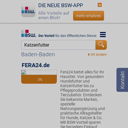
DIE NEUE BSW-APP
Alle Vorteile auf
mehr erfahren
einen Blick!
Startseite
Startseite
Jetzt BSW-Mitglied werden
Suche
Baden-Baden
Login
FERA24.de
Fera24 bietet alles für Ihr
☎
0800 - 279 25 82
Haustier. Von gesundem
3%
Hundefutter und
Katzenfutter bis zu
Pflegeprodukten und
Tierzubehör. Entdecken
Sie bekannte Marken,
spezielle
Nahrungsergänzung und
praktische Alltagshelfer
für Hunde, Katzen & Co.
Mit BSW-Vorteil sparen
Sie bei jedem Einkauf.