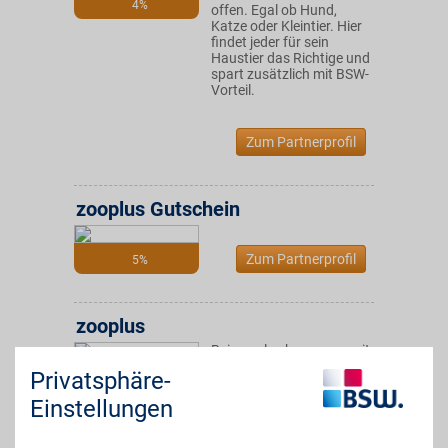
4%
offen. Egal ob Hund,
Katze oder Kleintier. Hier
findet jeder für sein
Haustier das Richtige und
spart zusätzlich mit BSW-
Vorteil.
Zum Partnerprofil
zooplus Gutschein
Zum Partnerprofil
5%
zooplus
Bei zooplus kann man mit
BSW-Vorteil bei über
bis zu 2%
Privatsphäre-
8.000 Markenprodukte
an Futter und Zubehör für
Einstellungen
Hund, Katze und Co.
sparen. zooplus bietet
auch kostenlose