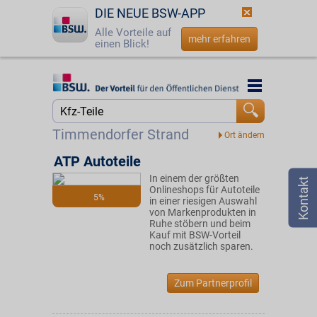
DIE NEUE BSW-APP
Alle Vorteile auf
mehr erfahren
einen Blick!
Startseite
Startseite
Jetzt BSW-Mitglied werden
Suche
Timmendorfer Strand
Login
ATP Autoteile
In einem der größten
☎
0800 - 279 25 82
Onlineshops für Autoteile
5%
in einer riesigen Auswahl
von Markenprodukten in
Ruhe stöbern und beim
Kauf mit BSW-Vorteil
noch zusätzlich sparen.
Zum Partnerprofil