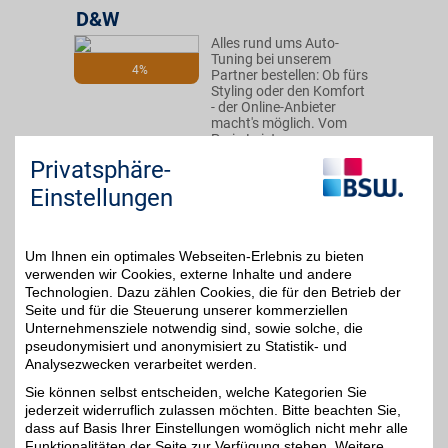
D&W
Alles rund ums Auto-
Tuning bei unserem
4%
Partner bestellen: Ob fürs
Styling oder den Komfort
- der Online-Anbieter
macht's möglich. Vom
Preis-Leistungs-
Verhältnis überzeugen
Privatsphäre-
lassen und mit BSW
zusätzlich sparen!
Einstellungen
Zum Partnerprofil
Um Ihnen ein optimales Webseiten-Erlebnis zu bieten
verwenden wir Cookies, externe Inhalte und andere
Technologien. Dazu zählen Cookies, die für den Betrieb der
baum-bmwshop24.de
Seite und für die Steuerung unserer kommerziellen
Unternehmensziele notwendig sind, sowie solche, die
Für Ihren BMW, Mini oder
pseudonymisiert und anonymisiert zu Statistik- und
Ihr BMW-Motorrad. Von
4%
praktischen Accessoires
Analysezwecken verarbeitet werden.
bis zu hochwertigen
Sie können selbst entscheiden, welche Kategorien Sie
Original-Ersatzteilen
jederzeit widerruflich zulassen möchten. Bitte beachten Sie,
finden Sie alles für
Komfort, Pflege und
dass auf Basis Ihrer Einstellungen womöglich nicht mehr alle
Fahrfreude. So ist Ihr
Funktionalitäten der Seite zur Verfügung stehen. Weitere