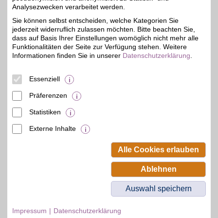
5%
durch bunte Farben und
Analysezwecken verarbeitet werden.
ausgefallene Schnitte. Mit
Sie können selbst entscheiden, welche Kategorien Sie
Liebe zum Detail bringen
jederzeit widerruflich zulassen möchten. Bitte beachten Sie,
die Kleidungsstücke
Frauen, Männer und
dass auf Basis Ihrer Einstellungen womöglich nicht mehr alle
Kinder zum Träumen. Zu
Funktionalitäten der Seite zur Verfügung stehen. Weitere
jeder Jahreszeit die
Informationen finden Sie in unserer
Datenschutzerklärung
.
schönsten Kollektionen
aus Kleidung und
Accessoires mit BSW-
Essenziell
Vorteil einkaufen.
Präferenzen
Zum Partnerprofil
Statistiken
Externe Inhalte
© BSW Verbraucher-Service
Beamten-Selbsthilfewerk GmbH.
Alle Cookies erlauben
Alle Rechte vorbehalten.
Ablehnen
Auswahl speichern
Impressum
Datenschutzerklärung