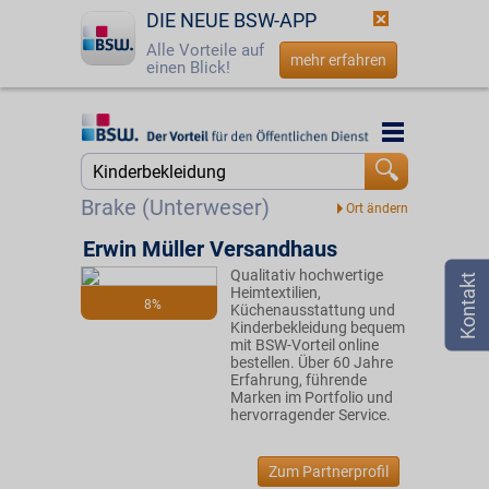
DIE NEUE BSW-APP
Alle Vorteile auf
mehr erfahren
einen Blick!
Startseite
Startseite
Jetzt BSW-Mitglied werden
Suche
Brake (Unterweser)
Login
Erwin Müller Versandhaus
Qualitativ hochwertige
☎
0800 - 279 25 82
Heimtextilien,
8%
Küchenausstattung und
Kinderbekleidung bequem
mit BSW-Vorteil online
bestellen. Über 60 Jahre
Erfahrung, führende
Marken im Portfolio und
hervorragender Service.
Zum Partnerprofil