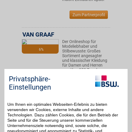
Zum Partnerprofil
VAN GRAAF
Der Onlineshop für
Modeliebhaber und
6%
Stilbewusste: Großes
Sortiment angesagter
und klassischer Kleidung
für Damen und Herren
von über 250 Trend-
Marken. Als BSW-Mitglied
Privatsphäre-
Geschmack beweisen
und extra sparen.
Einstellungen
Zum Partnerprofil
Um Ihnen ein optimales Webseiten-Erlebnis zu bieten
verwenden wir Cookies, externe Inhalte und andere
Technologien. Dazu zählen Cookies, die für den Betrieb der
Desigual
Seite und für die Steuerung unserer kommerziellen
Unternehmensziele notwendig sind, sowie solche, die
Die Kollektionen unseres
pseudonymisiert und anonymisiert zu Statistik- und
Partners sind geprägt