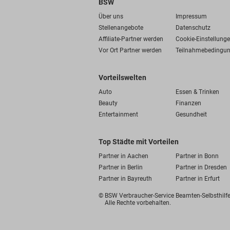
BSW
Über uns
Impressum
Stellenangebote
Datenschutz
Affiliate-Partner werden
Cookie-Einstellung
Vor Ort Partner werden
Teilnahmebedingu
Vorteilswelten
Auto
Essen & Trinken
Beauty
Finanzen
Entertainment
Gesundheit
Top Städte mit Vorteilen
Partner in Aachen
Partner in Bonn
Partner in Berlin
Partner in Dresden
Partner in Bayreuth
Partner in Erfurt
© BSW Verbraucher-Service
Beamten-Selbsthil
Alle Rechte vorbehalten.