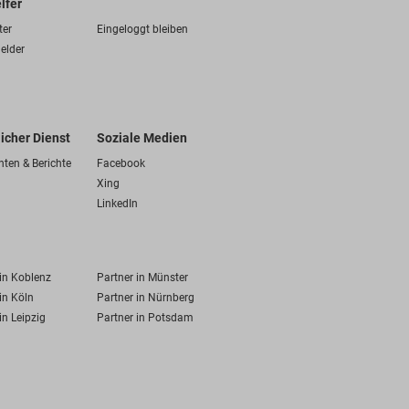
lfer
ter
Eingeloggt bleiben
elder
licher Dienst
Soziale Medien
hten & Berichte
Facebook
Xing
LinkedIn
 in Koblenz
Partner in Münster
in Köln
Partner in Nürnberg
in Leipzig
Partner in Potsdam