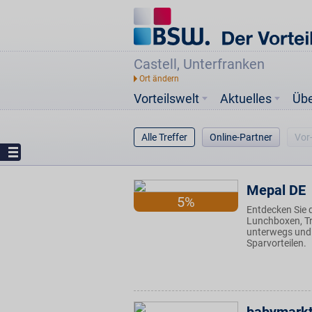
Castell, Unterfranken
Vorteilswelt
Aktuelles
Üb
Alle Treffer
Online-Partner
Vor
Mepal DE
5%
Entdecken Sie 
Lunchboxen, Tr
unterwegs und 
Sparvorteilen.