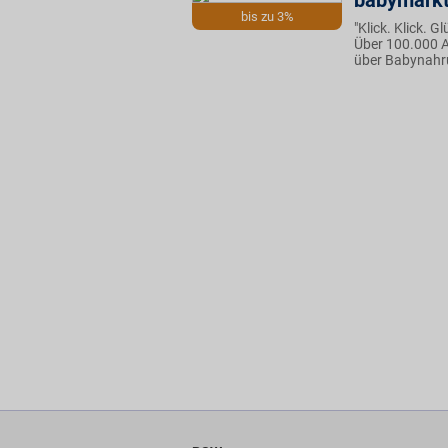
babymarkt
bis zu 3%
"Klick. Klick. 
Über 100.000 A
über Babynahru