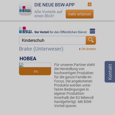
DIE NEUE BSW-APP
Alle Vorteile auf
mehr erfahren
einen Blick!
Startseite
Startseite
Jetzt BSW-Mitglied werden
Suche
Brake (Unterweser)
Login
HOBEA
Für unseren Partner steht
☎
0800 - 279 25 82
die Herstellung von
6%
hochwertigen Produkten
für die ganze Familie im
Focus. Die angebotenen
Produkte werden unter
fairen Bedingungen in
eigener Produktion
innerhalb der EU liebevoll
handgefertigt. Mit BSW-
Vorteil sparen.