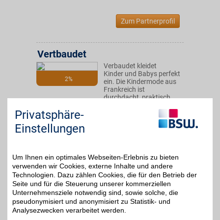
Zum Partnerprofil
Vertbaudet
Verbaudet kleidet
Kinder und Babys perfekt
2%
ein. Die Kindermode aus
Frankreich ist
durchdacht, praktisch
und lässt die Kleinen
Privatsphäre-
einfach gut aussehen.
BSW-Mitglieder sparen
Einstellungen
kinderleicht mit Rabatten.
Zum Partnerprofil
Um Ihnen ein optimales Webseiten-Erlebnis zu bieten
verwenden wir Cookies, externe Inhalte und andere
Technologien. Dazu zählen Cookies, die für den Betrieb der
Seite und für die Steuerung unserer kommerziellen
BAUR Versand
Unternehmensziele notwendig sind, sowie solche, die
Mode, Schuhe und Möbel
pseudonymisiert und anonymisiert zu Statistik- und
bequem per Rechnung
Analysezwecken verarbeitet werden.
4%
oder Raten im Onlineshop