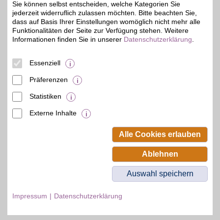
kaufen. BSW-Mitglieder
Sie können selbst entscheiden, welche Kategorien Sie
shoppen mit BSW-Vorteil.
jederzeit widerruflich zulassen möchten. Bitte beachten Sie,
dass auf Basis Ihrer Einstellungen womöglich nicht mehr alle
Funktionalitäten der Seite zur Verfügung stehen. Weitere
Zum Partnerprofil
Informationen finden Sie in unserer
Datenschutzerklärung
.
Essenziell
BAUR Gutschein
Präferenzen
Zum Partnerprofil
4%
Statistiken
Externe Inhalte
© BSW Verbraucher-Service
Beamten-Selbsthilfewerk GmbH.
Alle Cookies erlauben
Alle Rechte vorbehalten.
Ablehnen
Auswahl speichern
Impressum
Datenschutzerklärung