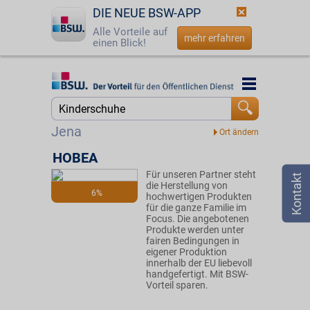
DIE NEUE BSW-APP
Alle Vorteile auf
mehr erfahren
einen Blick!
Startseite
Startseite
Jetzt BSW-Mitglied werden
Suche
Jena
Login
HOBEA
Für unseren Partner steht
☎
0800 - 279 25 82
die Herstellung von
6%
hochwertigen Produkten
für die ganze Familie im
Focus. Die angebotenen
Produkte werden unter
fairen Bedingungen in
eigener Produktion
innerhalb der EU liebevoll
handgefertigt. Mit BSW-
Vorteil sparen.