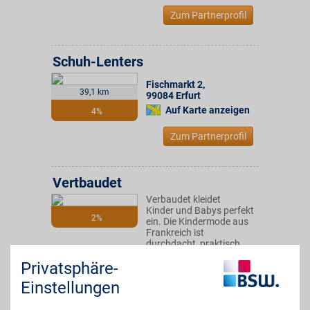
Zum Partnerprofil
Schuh-Lenters
Fischmarkt 2
,
39,1 km
99084
Erfurt
Auf Karte anzeigen
4%
Zum Partnerprofil
Vertbaudet
Verbaudet kleidet
Kinder und Babys perfekt
2%
ein. Die Kindermode aus
Frankreich ist
durchdacht, praktisch
und lässt die Kleinen
Privatsphäre-
einfach gut aussehen.
BSW-Mitglieder sparen
Einstellungen
kinderleicht mit Rabatten.