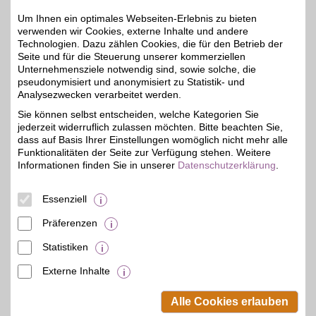
Zum Partnerprofil
Um Ihnen ein optimales Webseiten-Erlebnis zu bieten
verwenden wir Cookies, externe Inhalte und andere
Technologien. Dazu zählen Cookies, die für den Betrieb der
Seite und für die Steuerung unserer kommerziellen
BAUR Versand
Unternehmensziele notwendig sind, sowie solche, die
Mode, Schuhe und Möbel
pseudonymisiert und anonymisiert zu Statistik- und
bequem per Rechnung
Analysezwecken verarbeitet werden.
4%
oder Raten im Onlineshop
kaufen. BSW-Mitglieder
Sie können selbst entscheiden, welche Kategorien Sie
shoppen mit BSW-Vorteil.
jederzeit widerruflich zulassen möchten. Bitte beachten Sie,
dass auf Basis Ihrer Einstellungen womöglich nicht mehr alle
Funktionalitäten der Seite zur Verfügung stehen. Weitere
Zum Partnerprofil
Informationen finden Sie in unserer
Datenschutzerklärung
.
Essenziell
BAUR Gutschein
Präferenzen
Zum Partnerprofil
4%
Statistiken
Externe Inhalte
© BSW Verbraucher-Service
Beamten-Selbsthilfewerk GmbH.
Alle Cookies erlauben
Alle Rechte vorbehalten.