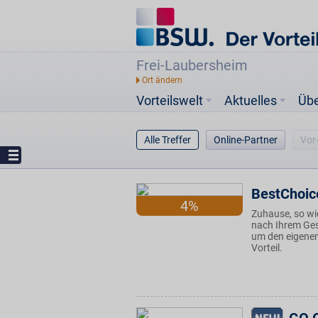
Frei-Laubersheim
Vorteilswelt
Aktuelles
Üb
Alle Treffer
Online-Partner
Vor
BestChoic
4%
Zuhause, so wie
nach Ihrem Ges
um den eigenen
Vorteil.