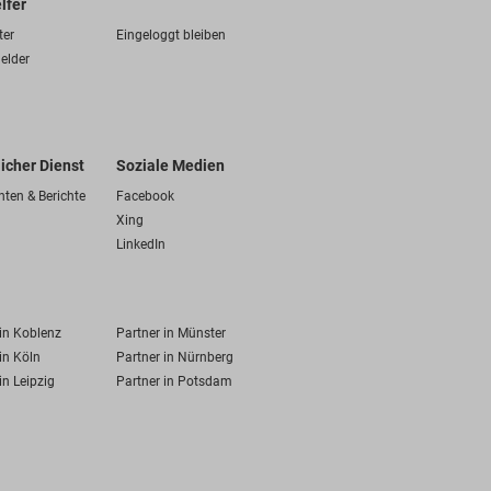
lfer
ter
Eingeloggt bleiben
elder
licher Dienst
Soziale Medien
hten & Berichte
Facebook
Xing
LinkedIn
 in Koblenz
Partner in Münster
in Köln
Partner in Nürnberg
in Leipzig
Partner in Potsdam