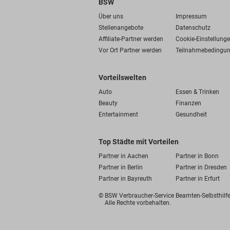
BSW
Über uns
Impressum
Stellenangebote
Datenschutz
Affiliate-Partner werden
Cookie-Einstellung
Vor Ort Partner werden
Teilnahmebedingu
Vorteilswelten
Auto
Essen & Trinken
Beauty
Finanzen
Entertainment
Gesundheit
Top Städte mit Vorteilen
Partner in Aachen
Partner in Bonn
Partner in Berlin
Partner in Dresden
Partner in Bayreuth
Partner in Erfurt
© BSW Verbraucher-Service
Beamten-Selbsthil
Alle Rechte vorbehalten.